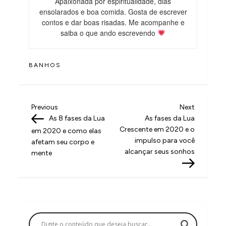
Apaixonada por espiritualidade, dias
ensolarados e boa comida. Gosta de escrever
contos e dar boas risadas. Me acompanhe e
saiba o que ando escrevendo
BANHOS
N
Previous
Next
Previous
Next
Post
Post
As 8 fases da Lua
As fases da Lua
a
Crescente em 2020 e o
em 2020 e como elas
v
impulso para você
afetam seu corpo e
alcançar seus sonhos
mente
e
g
a
ç