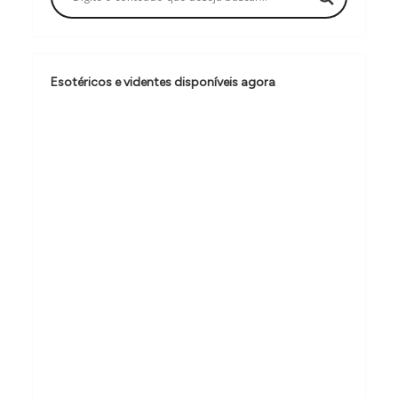
ã
o
d
e
Esotéricos e videntes disponíveis agora
P
o
s
t