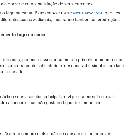
io prazer e com a satisfação de seus parceiros.
ento fogo na cama. Baseando-se na
, que nos
sinastria amorosa
 diferentes casas zodiacais, mostrando também as predileções
lemento fogo na cama
e delicadas, podendo assustar-se em um primeiro momento com
sexo ser plenamente satisfatório e inesquecível é simples: um lado
mente ousado.
ximo seus aspectos principais: o vigor e a energia sexual.
iro à loucura, mas não gostam de perder tempo com
anos. Querem sempre mais e não se cansam de tentar novas