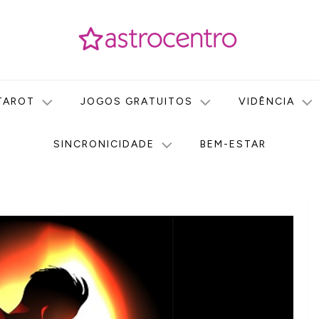
icas no nosso portal de conteúdo. Saiba agora tudo sobre Astr
do Astrocentro!
TAROT
JOGOS GRATUITOS
VIDÊNCIA
SINCRONICIDADE
BEM-ESTAR