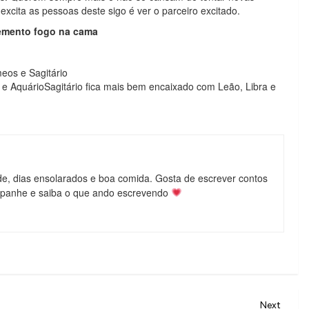
xcita as pessoas deste sigo é ver o parceiro excitado.
emento fogo na cama
eos e Sagitário
e AquárioSagitário fica mais bem encaixado com Leão, Libra e
de, dias ensolarados e boa comida. Gosta de escrever contos
mpanhe e saiba o que ando escrevendo
Next
Next