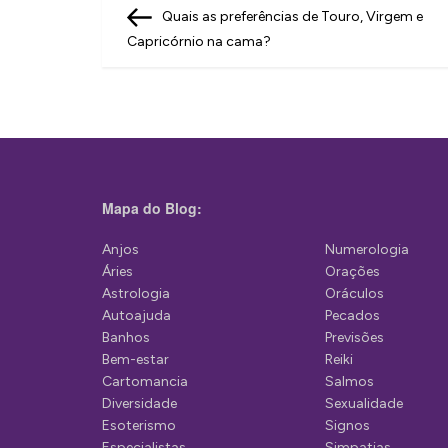
N
Post
Quais as preferências de Touro, Virgem e
a
Capricórnio na cama?
v
e
g
a
ç
Mapa do Blog:
ã
Anjos
Numerologia
o
Áries
Orações
d
Astrologia
Oráculos
Autoajuda
Pecados
e
Banhos
Previsões
P
Bem-estar
Reiki
Cartomancia
Salmos
o
Diversidade
Sexualidade
s
Esoterismo
Signos
Especialistas
Simpatias