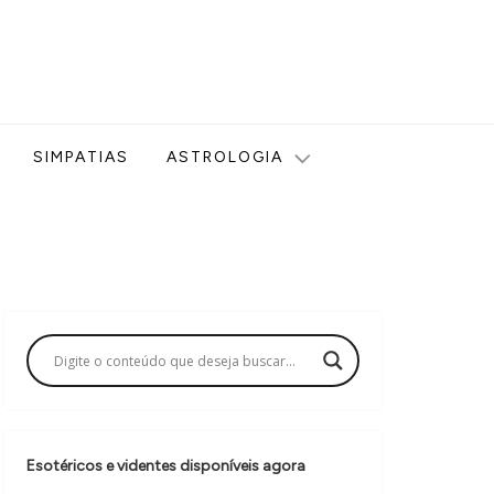
ologia, Tarot, Vidência, Bem-estar e Esoterismo aqui no blog
SIMPATIAS
ASTROLOGIA
Esotéricos e videntes disponíveis agora