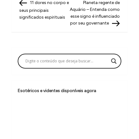
Post
Post
11 dores no corpo e
Planeta regente de
a
Aquário – Entenda como
seus principais
v
esse signo é influenciado
significados espirituais
por seu governante
e
g
a
ç
ã
o
d
Esotéricos e videntes disponíveis agora
e
P
o
s