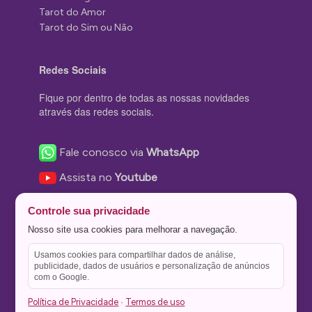
Tarot do Amor
Tarot do Sim ou Não
Redes Sociais
Fique por dentro de todas as nossas novidades
através das redes sociais.
Fale conosco via
WhatsApp
Assista no
Youtube
Nos acompanhe no
Facebook
Controle sua privacidade
Nos siga no
Instagram
Nosso site usa cookies para melhorar a navegação.
Nos siga no
Twitter
Usamos cookies para compartilhar dados de análise,
publicidade, dados de usuários e personalização de anúncios
Salve no
Pinterest
com o Google.
Política de Privacidade
Termos de uso
·