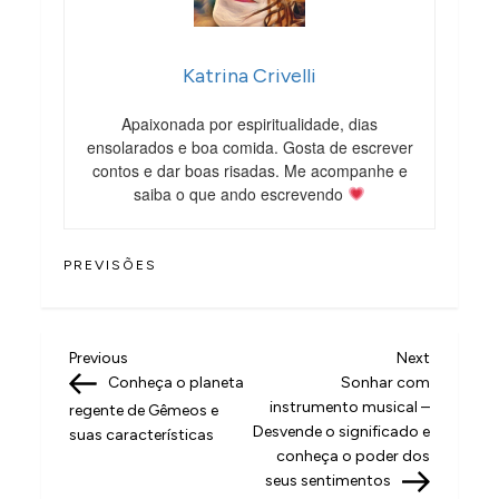
Katrina Crivelli
Apaixonada por espiritualidade, dias
ensolarados e boa comida. Gosta de escrever
contos e dar boas risadas. Me acompanhe e
saiba o que ando escrevendo
PREVISÕES
N
Previous
Next
Previous
Next
Post
Post
Conheça o planeta
Sonhar com
a
instrumento musical –
regente de Gêmeos e
v
Desvende o significado e
suas características
conheça o poder dos
e
seus sentimentos