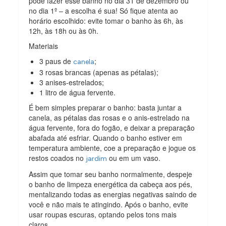
pode fazer esse banho no dia 31 de dezembro ou
no dia 1º – a escolha é sua! Só fique atenta ao
horário escolhido: evite tomar o banho às 6h, às
12h, às 18h ou às 0h.
Materiais
3 paus de
;
canela
3 rosas brancas (apenas as pétalas);
3 anises-estrelados;
1 litro de água fervente.
É bem simples preparar o banho: basta juntar a
canela, as pétalas das rosas e o anis-estrelado na
água fervente, fora do fogão, e deixar a preparação
abafada até esfriar. Quando o banho estiver em
temperatura ambiente, coe a preparação e jogue os
restos coados no
ou em um vaso.
jardim
Assim que tomar seu banho normalmente, despeje
o banho de limpeza energética da cabeça aos pés,
mentalizando todas as energias negativas saindo de
você e não mais te atingindo. Após o banho, evite
usar roupas escuras, optando pelos tons mais
claros.