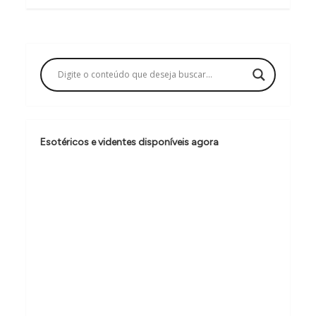
g
a
ç
ã
o
d
e
Esotéricos e videntes disponíveis agora
P
o
s
t