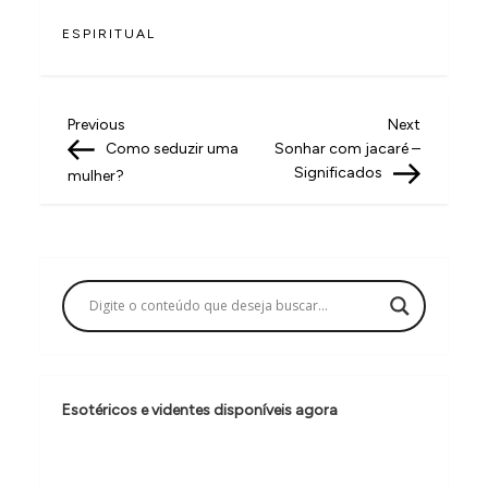
ESPIRITUAL
N
Previous
Next
Previous
Next
Post
Post
Como seduzir uma
Sonhar com jacaré –
a
Significados
mulher?
v
e
g
a
ç
ã
o
Esotéricos e videntes disponíveis agora
d