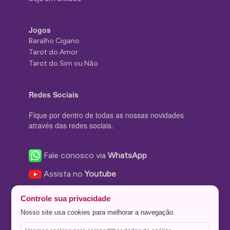
Jogos
Baralho Cigano
Tarot do Amor
Tarot do Sim ou Não
Redes Sociais
Fique por dentro de todas as nossas novidades
através das redes sociais.
Fale conosco via
WhatsApp
Assista no
Youtube
Nos acompanhe no
Facebook
Controle sua privacidade
Nos siga no
Instagram
Nosso site usa cookies para melhorar a navegação.
Nos siga no
Twitter