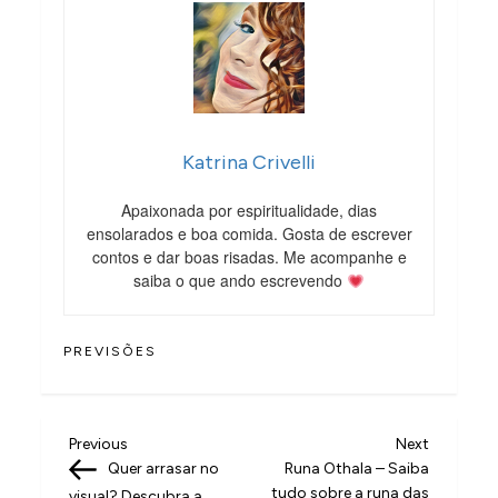
Katrina Crivelli
Apaixonada por espiritualidade, dias
ensolarados e boa comida. Gosta de escrever
contos e dar boas risadas. Me acompanhe e
saiba o que ando escrevendo
PREVISÕES
N
Previous
Next
Previous
Next
Post
Post
Quer arrasar no
Runa Othala – Saiba
a
tudo sobre a runa das
visual? Descubra a