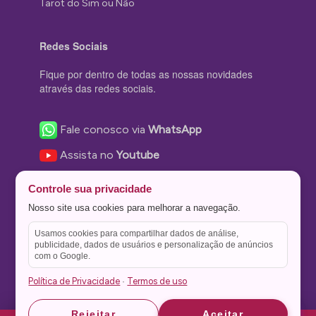
Tarot do Sim ou Não
Redes Sociais
Fique por dentro de todas as nossas novidades
através das redes sociais.
Fale conosco via
WhatsApp
Assista no
Youtube
Nos acompanhe no
Facebook
Controle sua privacidade
Nos siga no
Instagram
Nosso site usa cookies para melhorar a navegação.
Nos siga no
Twitter
Usamos cookies para compartilhar dados de análise,
publicidade, dados de usuários e personalização de anúncios
Salve no
Pinterest
com o Google.
Política de Privacidade
Termos de uso
·
Astrid
Astrid
Rejeitar
Aceitar