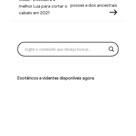
v
posses e dos ancestrais
melhor Lua para cortar o
cabelo em 2021
e
g
a
ç
ã
o
d
Esotéricos e videntes disponíveis agora
e
P
o
s
t