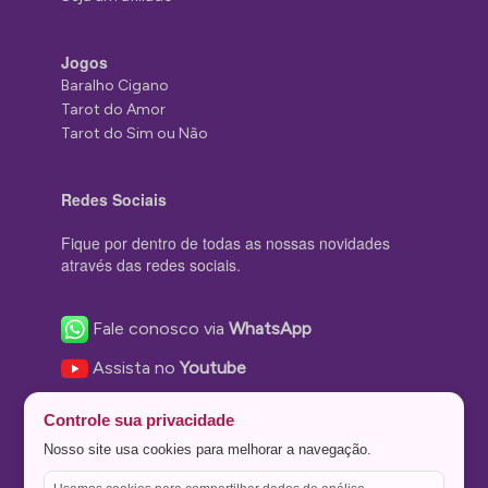
Jogos
Baralho Cigano
Tarot do Amor
Tarot do Sim ou Não
Redes Sociais
Fique por dentro de todas as nossas novidades
através das redes sociais.
Fale conosco via
WhatsApp
Assista no
Youtube
Nos acompanhe no
Facebook
Controle sua privacidade
Nos siga no
Instagram
Nosso site usa cookies para melhorar a navegação.
Nos siga no
Twitter