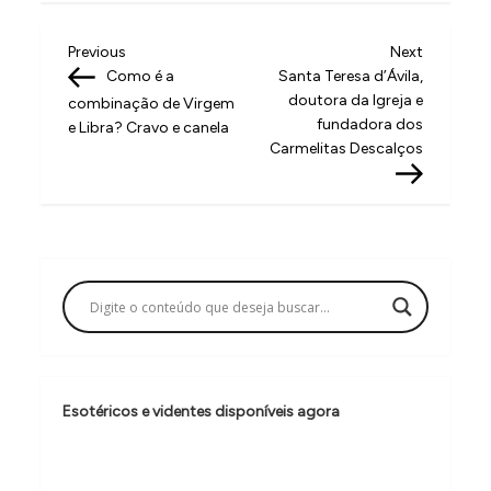
N
Previous
Next
Previous
Next
Post
Post
Como é a
Santa Teresa d’Ávila,
a
doutora da Igreja e
combinação de Virgem
v
fundadora dos
e Libra? Cravo e canela
Carmelitas Descalços
e
g
a
ç
ã
o
d
e
Esotéricos e videntes disponíveis agora
P