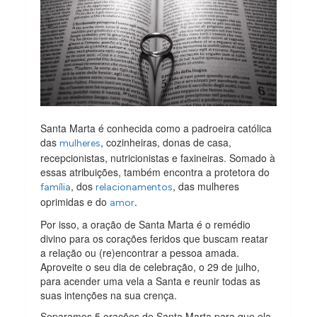
Santa Marta é conhecida como a padroeira católica
das
, cozinheiras, donas de casa,
mulheres
recepcionistas, nutricionistas e faxineiras. Somado à
essas atribuições, também encontra a protetora do
, dos
, das mulheres
família
relacionamentos
oprimidas e do
.
amor
Por isso, a oração de Santa Marta é o remédio
divino para os corações feridos que buscam reatar
a relação ou (re)encontrar a pessoa amada.
Aproveite o seu dia de celebração, o 29 de julho,
para acender uma vela a Santa e reunir todas as
suas intenções na sua crença.
Separamos 5 orações de Santa Marta para que ela