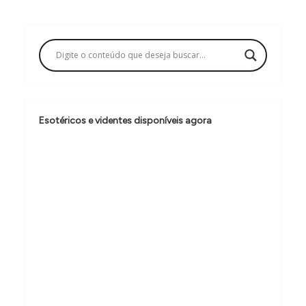
g
a
ç
ã
o
d
Esotéricos e videntes disponíveis agora
e
P
o
s
t