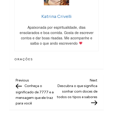
Katrina Crivelli
Apaixonada por espiritualidade, dias
ensolarados e boa comida. Gosta de escrever
contos e dar boas risadas. Me acompanhe e
saiba o que ando escrevendo
ORAÇÕES
N
Previous
Next
Previous
Next
Post
Post
Conheça o
Descubra o que significa
a
sonhar com doces de
significado de 7777 e a
v
todos os tipos e sabores
mensagem que ele traz
para você
e