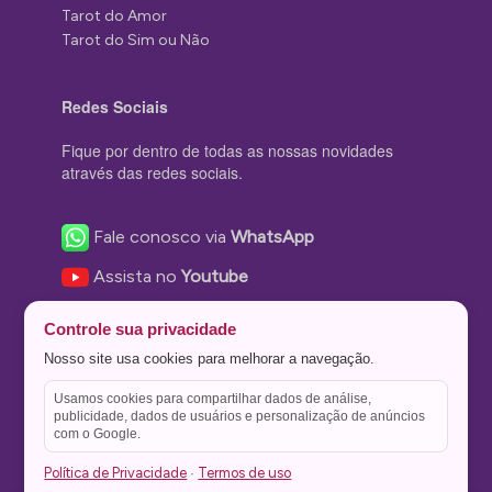
Tarot do Amor
Tarot do Sim ou Não
Redes Sociais
Fique por dentro de todas as nossas novidades
através das redes sociais.
Fale conosco via
WhatsApp
Assista no
Youtube
Nos acompanhe no
Facebook
Controle sua privacidade
Nos siga no
Instagram
Nosso site usa cookies para melhorar a navegação.
Nos siga no
Twitter
Usamos cookies para compartilhar dados de análise,
publicidade, dados de usuários e personalização de anúncios
Salve no
Pinterest
com o Google.
Política de Privacidade
Termos de uso
·