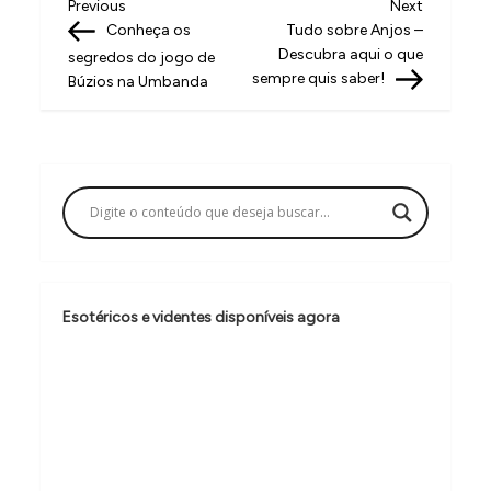
N
Previous
Next
Previous
Next
Post
Post
Conheça os
Tudo sobre Anjos –
a
Descubra aqui o que
segredos do jogo de
v
sempre quis saber!
Búzios na Umbanda
e
g
a
ç
ã
o
Esotéricos e videntes disponíveis agora
d
e
P
o
s