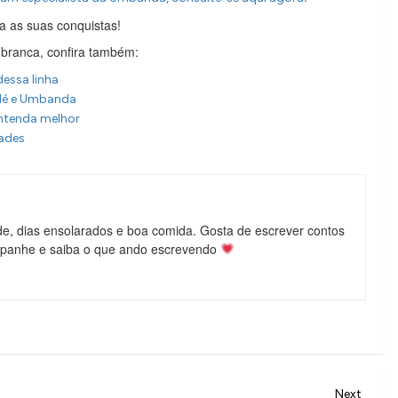
a as suas conquistas!
branca, confira também:
essa linha
blé e Umbanda
entenda melhor
dades
de, dias ensolarados e boa comida. Gosta de escrever contos
mpanhe e saiba o que ando escrevendo
Next
Next