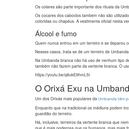
Os colares são parte importante dos rituais da Um
Os cocares dos caboclos também não são utiliza
coloridas ou chapéus. A vestimenta oficial nesta ve
Álcool e fumo
Quem nunca entrou em um terreiro e se deparou 
Nesses casos, trata-se de um terreiro de Umbanda 
Na Umbanda branca não há uso de nenhum tipo de 
também não fazem parte da vertente branca. O uso 
https://youtu.be/q8ukE9hmL5I
O Orixá Exu na Umband
Um dos Orixás mais populares da
Umbanda têm pap
Enquanto que na tradicional os médiuns podem in
guardião do terreiro.
Há, inclusive, terreiros da vertente branca que 
que é mais poderosa que os humanos, mas mais fr