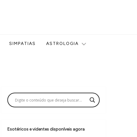
ologia, Tarot, Vidência, Bem-estar e Esoterismo aqui no blog
SIMPATIAS
ASTROLOGIA
Esotéricos e videntes disponíveis agora