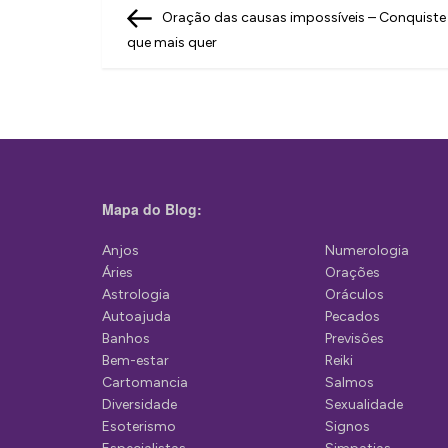
N
Post
Oração das causas impossíveis – Conquiste
a
que mais quer
v
e
g
a
ç
Mapa do Blog:
ã
Anjos
Numerologia
o
Áries
Orações
d
Astrologia
Oráculos
Autoajuda
Pecados
e
Banhos
Previsões
P
Bem-estar
Reiki
Cartomancia
Salmos
o
Diversidade
Sexualidade
s
Esoterismo
Signos