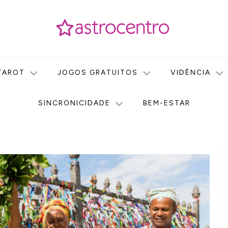
icas no nosso portal de conteúdo. Saiba agora tudo sobre Astr
do Astrocentro!
TAROT
JOGOS GRATUITOS
VIDÊNCIA
SINCRONICIDADE
BEM-ESTAR