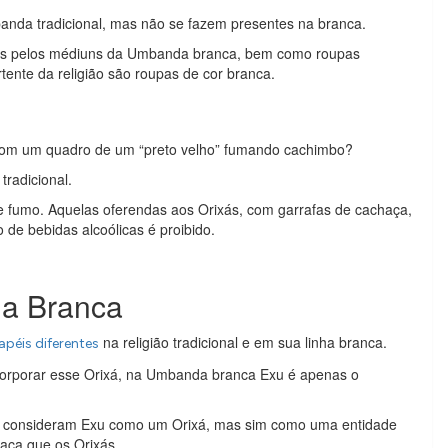
banda tradicional, mas não se fazem presentes na branca.
dos pelos médiuns da Umbanda branca, bem como roupas
rtente da religião são roupas de cor branca.
com um quadro de um “preto velho” fumando cachimbo?
tradicional.
fumo. Aquelas oferendas aos Orixás, com garrafas de cachaça,
de bebidas alcoólicas é proibido.
a Branca
na religião tradicional e em sua linha branca.
éis diferentes
corporar esse Orixá, na Umbanda branca Exu é apenas o
nem consideram Exu como um Orixá, mas sim como uma entidade
aca que os Orixás.