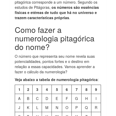
pitagórica corresponde a um número. Segundo os
estudos de Pitágoras,
os números são essências
físicas e etéreas de tudo que há no universo e
trazem características próprias
.
Como fazer a
numerologia pitagórica
do nome?
O número que representa seu nome revela suas
potencialidades, pontos fortes e o destino em
relação a essas capacidades. Vamos aprender a
fazer o cálculo da numerologia?
Veja abaixo a tabela de numerologia pitagórica
:
1
2
3
4
5
6
7
8
9
A
B
C
D
E
F
G
H
I
J
K
L
M
N
O
P
Q
R