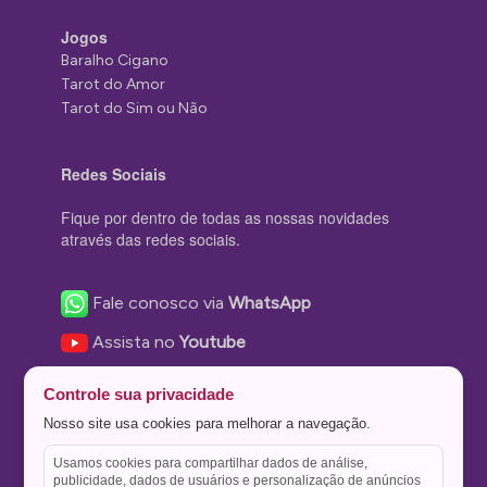
Jogos
Baralho Cigano
Tarot do Amor
Tarot do Sim ou Não
Redes Sociais
Fique por dentro de todas as nossas novidades
através das redes sociais.
Fale conosco via
WhatsApp
Assista no
Youtube
Nos acompanhe no
Facebook
Controle sua privacidade
Nos siga no
Instagram
Nosso site usa cookies para melhorar a navegação.
Nos siga no
Twitter
Usamos cookies para compartilhar dados de análise,
publicidade, dados de usuários e personalização de anúncios