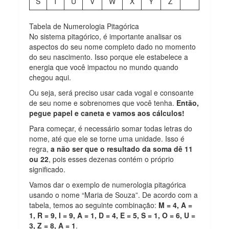
S
T
U
V
W
X
Y
Z
Tabela de Numerologia Pitagórica
No sistema pitagórico, é importante analisar os
aspectos do seu nome completo dado no momento
do seu nascimento. Isso porque ele estabelece a
energia que você impactou no mundo quando
chegou aqui.
Ou seja, será preciso usar cada vogal e consoante
de seu nome e sobrenomes que você tenha.
Então,
pegue papel e caneta e vamos aos cálculos!
Para começar, é necessário somar todas letras do
nome, até que ele se torne uma unidade. Isso é
regra,
a não ser que o resultado da soma dê 11
ou 22
, pois esses dezenas contém o próprio
significado.
Vamos dar o exemplo de numerologia pitagórica
usando o nome “Maria de Souza”. De acordo com a
tabela, temos ao seguinte combinação:
M = 4, A =
1, R = 9, I = 9, A = 1, D = 4, E = 5, S = 1, O = 6, U =
3, Z = 8, A = 1
.