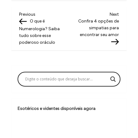
N
Previous
Next
Previous
Next
Post
Post
O que é
Confira 4 opções de
a
simpatias para
Numerologia? Saiba
v
encontrar seu amor
tudo sobre esse
poderoso oráculo
e
g
a
ç
ã
o
d
Esotéricos e videntes disponíveis agora
e
P