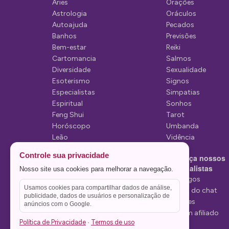
Áries
Orações
d
Astrologia
Oráculos
Autoajuda
Pecados
e
Banhos
Previsões
P
Bem-estar
Reiki
Cartomancia
Salmos
o
Diversidade
Sexualidade
s
Esoterismo
Signos
Especialistas
Simpatias
t
Espiritual
Sonhos
Feng Shui
Tarot
Horóscopo
Umbanda
Leão
Vidência
Lua
Controle sua privacidade
Conheça nossos
Mediunidade
Especialistas
Nosso site usa cookies para melhorar a navegação.
Mensagens
Tarólogos
Usamos cookies para compartilhar dados de análise,
Estelas do chat
publicidade, dados de usuários e personalização de
Videntes
anúncios com o Google.
Seja um afiliado
Política de Privacidade
Termos de uso
·