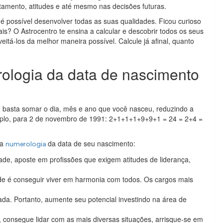
amento, atitudes e até mesmo nas decisões futuras.
 possível desenvolver todas as suas qualidades. Ficou curioso
s? O Astrocentro te ensina a calcular e descobrir todos os seus
itá-los da melhor maneira possível. Calcule já afinal, quanto
rologia da data de nascimento
o, basta somar o dia, mês e ano que você nasceu, reduzindo a
mplo, para 2 de novembro de 1991: 2+1+1+1+9+9+1 = 24 = 2+4 =
da
da data de seu nascimento:
numerologia
ade, aposte em profissões que exigem atitudes de liderança,
de é conseguir viver em harmonia com todos. Os cargos mais
a. Portanto, aumente seu potencial investindo na área de
consegue lidar com as mais diversas situações, arrisque-se em