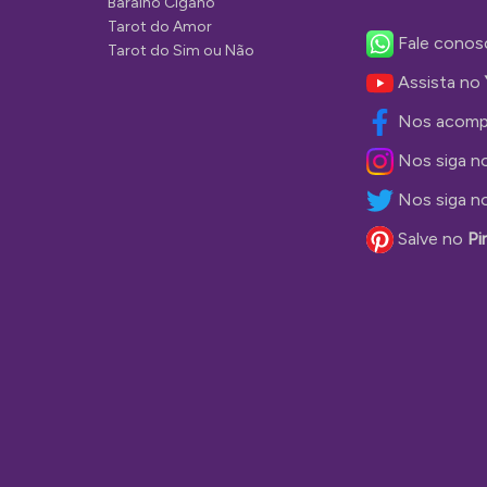
Baralho Cigano
Tarot do Amor
Fale conos
Tarot do Sim ou Não
Assista no
Nos acomp
Nos siga n
Nos siga n
Salve no
Pi