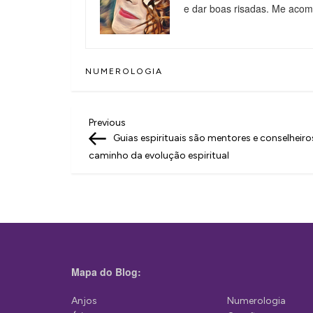
e dar boas risadas. Me aco
NUMEROLOGIA
N
Previous
Previous
Post
Guias espirituais são mentores e conselheiro
a
caminho da evolução espiritual
v
e
g
a
ç
Mapa do Blog:
ã
Anjos
Numerologia
o