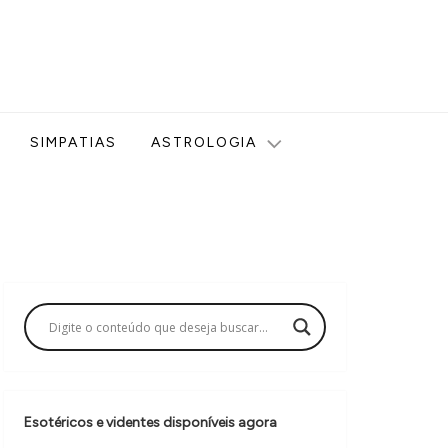
ologia, Tarot, Vidência, Bem-estar e Esoterismo aqui no blog
SIMPATIAS
ASTROLOGIA
Esotéricos e videntes disponíveis agora