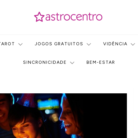
icas no nosso portal de conteúdo. Saiba agora tudo sobre Astr
do Astrocentro!
TAROT
JOGOS GRATUITOS
VIDÊNCIA
SINCRONICIDADE
BEM-ESTAR