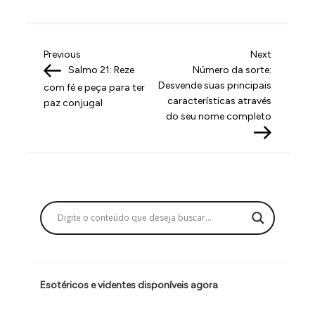
N
Previous
Next
Previous
Next
Post
Post
Salmo 21: Reze
Número da sorte:
a
Desvende suas principais
com fé e peça para ter
v
características através
paz conjugal
do seu nome completo
e
g
a
ç
ã
o
d
e
Esotéricos e videntes disponíveis agora
P