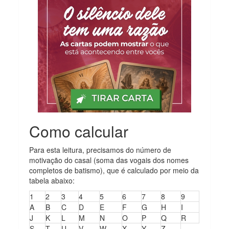
Como calcular
Para esta leitura, precisamos do número de
motivação do casal (soma das vogais dos nomes
completos de batismo), que é calculado por meio da
tabela abaixo:
1
2
3
4
5
6
7
8
9
A
B
C
D
E
F
G
H
I
J
K
L
M
N
O
P
Q
R
S
T
U
V
W
X
Y
Z