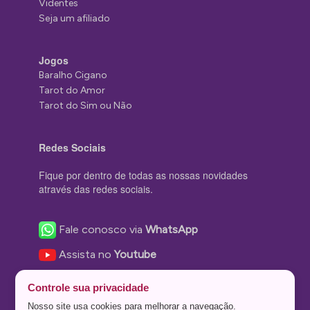
Videntes
Seja um afiliado
Jogos
Baralho Cigano
Tarot do Amor
Tarot do Sim ou Não
Redes Sociais
Fique por dentro de todas as nossas novidades
através das redes sociais.
Fale conosco via
WhatsApp
Assista no
Youtube
Nos acompanhe no
Facebook
Controle sua privacidade
Nos siga no
Instagram
Nosso site usa cookies para melhorar a navegação.