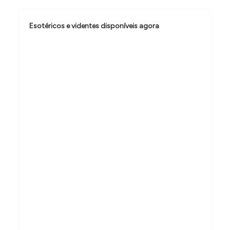
o
d
Esotéricos e videntes disponíveis agora
e
P
o
s
t