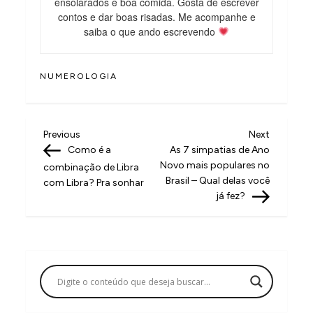
ensolarados e boa comida. Gosta de escrever
contos e dar boas risadas. Me acompanhe e
saiba o que ando escrevendo
NUMEROLOGIA
N
Previous
Next
Previous
Next
Post
Post
Como é a
As 7 simpatias de Ano
a
Novo mais populares no
combinação de Libra
v
Brasil – Qual delas você
com Libra? Pra sonhar
já fez?
e
g
a
ç
ã