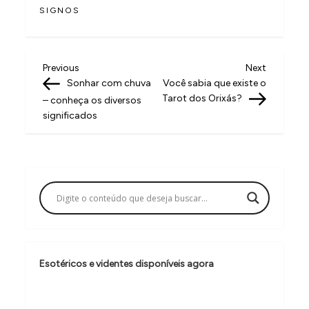
SIGNOS
N
Previous
Next
Previous
Next
Post
Post
Sonhar com chuva
Você sabia que existe o
a
Tarot dos Orixás?
– conheça os diversos
v
significados
e
g
a
ç
ã
o
Esotéricos e videntes disponíveis agora
d
e