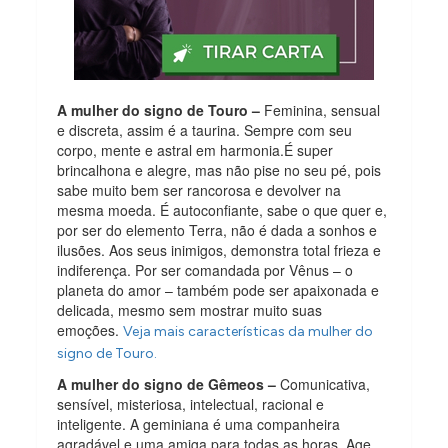
A mulher do signo de Touro –
Feminina, sensual
e discreta, assim é a taurina. Sempre com seu
corpo, mente e astral em harmonia.É super
brincalhona e alegre, mas não pise no seu pé, pois
sabe muito bem ser rancorosa e devolver na
mesma moeda. É autoconfiante, sabe o que quer e,
por ser do elemento Terra, não é dada a sonhos e
ilusões. Aos seus inimigos, demonstra total frieza e
indiferença. Por ser comandada por Vênus – o
planeta do amor – também pode ser apaixonada e
delicada, mesmo sem mostrar muito suas
emoções.
Veja mais características da mulher do
signo de Touro.
A mulher do signo de Gêmeos –
Comunicativa,
sensível, misteriosa, intelectual, racional e
inteligente. A geminiana é uma companheira
agradável e uma amiga para todas as horas. Age