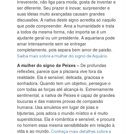
irreverente, não liga para moda, gosta de inventar e
ser diferente. Seu prazer é inovar, surpreender e
suas ideias muito avançadas causam grandes
discussões. A nativa deste signo acredita só naquilo
que pode compreender. Ama a humanidade e trata
a todos da mesma forma, não importa se é um
ajudante geral ou um presidente. A aquariana pode
amar intensamente sem se entregar
completamente, pois separa bem amor de paixão.
Saiba mais sobre a mulher do signo de Aquário.
A mulher do signo de Peixes –
De profundas
reflexões, parece que a pisciana vive fora da
realidade. Ela é sensível, delicada, graciosa e
sonhadora. Quando tem um objetivo, persegue-o
com todas as forças até alcançá-lo. Extremamente
sentimental, a nativa de Peixes é capaz de grandes
loucuras e das maiores provas de compaixão
humana. Usa amuletos em lugar de joias e
bijuterias, pois adora o mundo místico e é muito
supersticiosa. Ela é romântica e sensível, e procura
no homem essa mesma sensibilidade em relação à
vida e ao mundo.
Conheça mais detalhes sobre a