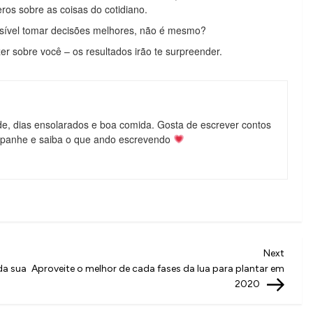
ros sobre as coisas do cotidiano.
ível tomar decisões melhores, não é mesmo?
r sobre você – os resultados irão te surpreender.
de, dias ensolarados e boa comida. Gosta de escrever contos
mpanhe e saiba o que ando escrevendo
Next
Next
Post
da sua
Aproveite o melhor de cada fases da lua para plantar em
2020