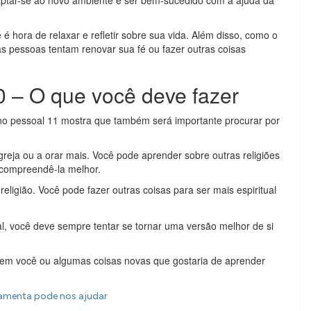
aptar-se ao novo ambiente e ser bem-sucedido com a ajuda da
 hora de relaxar e refletir sobre sua vida. Além disso, como o
as pessoas tentam renovar sua fé ou fazer outras coisas
 – O que você deve fazer
no pessoal 11 mostra que também será importante procurar por
igreja ou a orar mais. Você pode aprender sobre outras religiões
 compreendê-la melhor.
religião. Você pode fazer outras coisas para ser mais espiritual
l, você deve sempre tentar se tornar uma versão melhor de si
 em você ou algumas coisas novas que gostaria de aprender
ramenta pode nos ajudar