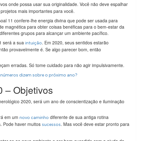
ivos onde possa usar sua originalidade. Você não deve espalhar
projetos mais importantes para você.
al 11 confere-lhe energia divina que pode ser usada para
de magnética para obter coisas benéficas para o bem-estar da
diferentes grupos para alcançar um ambiente pacífico.
1 será a sua
. Em 2020, seus sentidos estarão
intuição
 então provavelmente é. Se algo parecer bom, então
reçam erradas. Só tome cuidado para não agir impulsivamente.
s números dizem sobre o próximo ano?
 – Objetivos
erológico 2020, será um ano de conscientização e iluminação
ará em um
diferente de sua antiga rotina
novo caminho
a. Pode haver muitos
. Mas você deve estar pronto para
sucessos