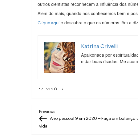
outros cientistas reconhecem a influência dos núme
Além do mais, quando nos conhecemos bem é poss
e descubra o que os números têm a dize
Clique aqui
Katrina Crivelli
Apaixonada por espiritualida
e dar boas risadas. Me aco
PREVISÕES
N
Previous
Previous
Post
Ano pessoal 9 em 2020 – Faça um balanço 
a
vida
v