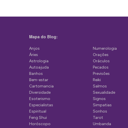
e
g
a
ç
Mapa do Blog:
ã
Anjos
Numerologia
o
Áries
Orações
d
Astrologia
Oráculos
Autoajuda
Pecados
e
Banhos
Previsões
P
Bem-estar
Reiki
Cartomancia
Salmos
o
Diversidade
Sexualidade
s
Esoterismo
Signos
Especialistas
Simpatias
t
Espiritual
Sonhos
Feng Shui
Tarot
Horóscopo
Umbanda