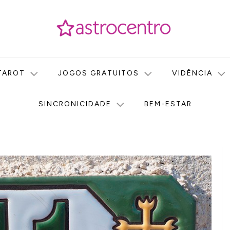
icas no nosso portal de conteúdo. Saiba agora tudo sobre Astr
do Astrocentro!
TAROT
JOGOS GRATUITOS
VIDÊNCIA
SINCRONICIDADE
BEM-ESTAR