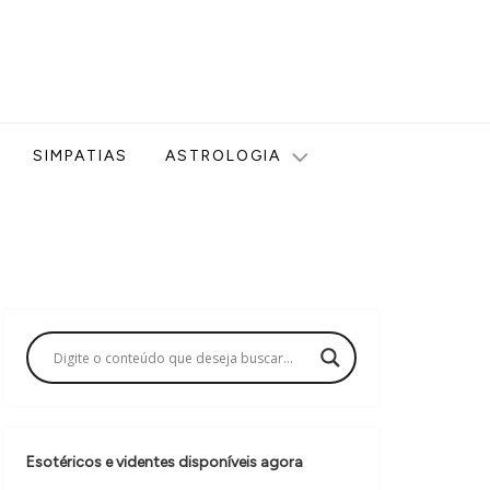
ologia, Tarot, Vidência, Bem-estar e Esoterismo aqui no blog
SIMPATIAS
ASTROLOGIA
Esotéricos e videntes disponíveis agora