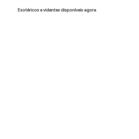
o
Esotéricos e videntes disponíveis agora
d
e
P
o
s
t