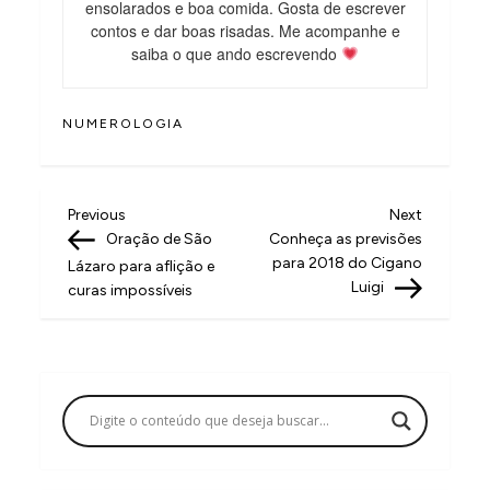
ensolarados e boa comida. Gosta de escrever
contos e dar boas risadas. Me acompanhe e
saiba o que ando escrevendo
NUMEROLOGIA
N
Previous
Next
Previous
Next
Post
Post
Oração de São
Conheça as previsões
a
para 2018 do Cigano
Lázaro para aflição e
v
Luigi
curas impossíveis
e
g
a
ç
ã