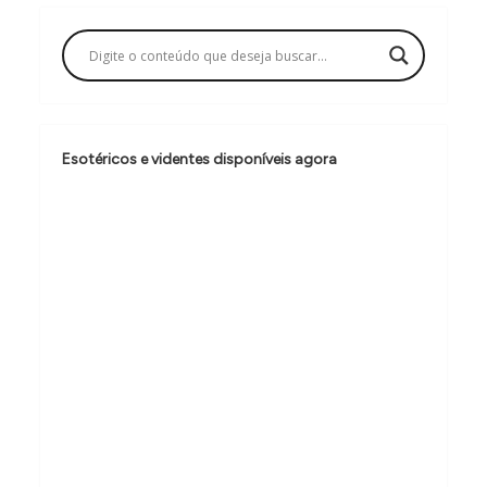
a
ç
ã
o
d
Esotéricos e videntes disponíveis agora
e
P
o
s
t