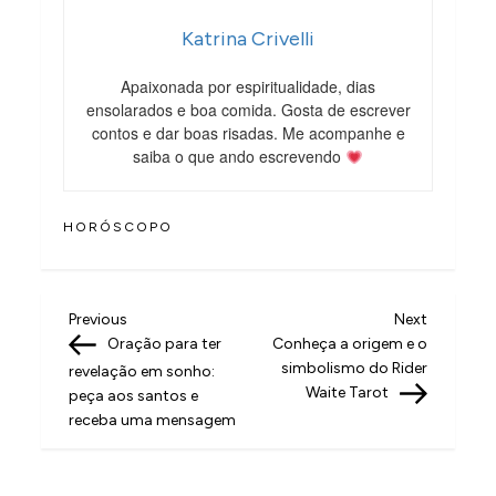
Katrina Crivelli
Apaixonada por espiritualidade, dias
ensolarados e boa comida. Gosta de escrever
contos e dar boas risadas. Me acompanhe e
saiba o que ando escrevendo
HORÓSCOPO
N
Previous
Next
Previous
Next
Post
Post
Oração para ter
Conheça a origem e o
a
simbolismo do Rider
revelação em sonho:
v
Waite Tarot
peça aos santos e
receba uma mensagem
e
g