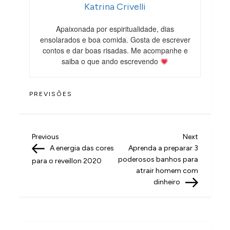
Katrina Crivelli
Apaixonada por espiritualidade, dias
ensolarados e boa comida. Gosta de escrever
contos e dar boas risadas. Me acompanhe e
saiba o que ando escrevendo
PREVISÕES
N
Previous
Next
Previous
Next
Post
Post
A energia das cores
Aprenda a preparar 3
a
poderosos banhos para
para o reveillon 2020
v
atrair homem com
dinheiro
e
g
a