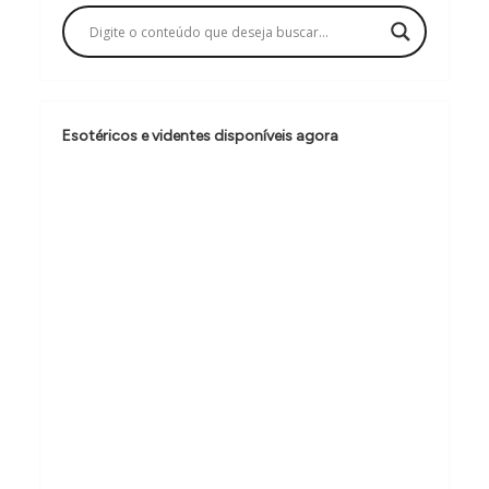
ç
ã
o
d
Esotéricos e videntes disponíveis agora
e
P
o
s
t