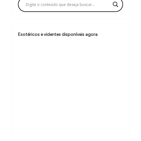
ç
ã
o
d
Esotéricos e videntes disponíveis agora
e
P
o
s
t