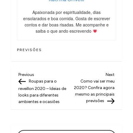
Apaixonada por espiritualidade, dias
ensolarados e boa comida. Gosta de escrever
contos e dar boas risadas. Me acompanhe e
saiba o que ando escrevendo
PREVISÕES
N
Previous
Next
Previous
Next
Post
Post
Roupas para o
Como vai ser meu
a
2020? Confira agora
reveillon 2020 – Ideias de
v
mesmo as principais
looks para diferentes
previsões
ambientes e ocasiões
e
g
a