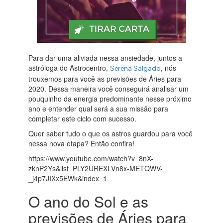
Para dar uma aliviada nessa ansiedade, juntos a
astróloga do Astrocentro,
, nós
Serena Salgado
trouxemos para você as previsões de Áries para
2020. Dessa maneira você conseguirá analisar um
pouquinho da energia predominante nesse próximo
ano e entender qual será a sua missão para
completar este ciclo com sucesso.
Quer saber tudo o que os astros guardou para você
nessa nova etapa? Então confira!
https://www.youtube.com/watch?v=8nX-
zknP2Ys&list=PLY2UREXLVn8x-METQWV-
_j4p7JIXx5EWk&index=1
O ano do Sol e as
previsões de Áries para