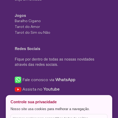
Jogos
Baralho Cigano
Tarot do Amor
Tarot do Sim ou Não
Redes Sociais
Fique por dentro de todas as nossas novidades
através das redes sociais.
Fale conosco via
WhatsApp
Assista no
Youtube
Nos acompanhe no
Facebook
Controle sua privacidade
Nos siga no
Instagram
Nosso site usa cookies para melhorar a navegação.
Nos siga no
Twitter