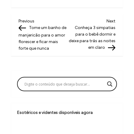
N
Previous
Next
Previous
Next
Post
Post
Tome um banho de
Conheça 3 simpatias
a
para o bebê dormir e
manjericão para o amor
v
deixe para trás as noites
florescer e ficar mais
em claro
forte que nunca
e
g
a
ç
ã
o
d
Esotéricos e videntes disponíveis agora
e
P