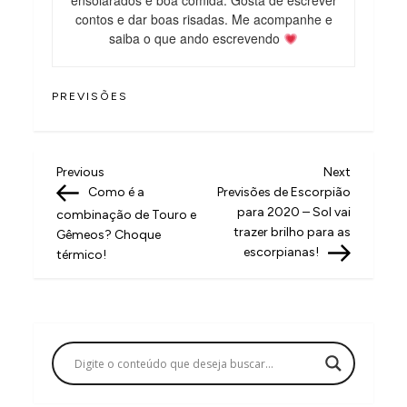
ensolarados e boa comida. Gosta de escrever
contos e dar boas risadas. Me acompanhe e
saiba o que ando escrevendo
PREVISÕES
N
Previous
Next
Previous
Next
Post
Post
Como é a
Previsões de Escorpião
a
para 2020 – Sol vai
combinação de Touro e
v
trazer brilho para as
Gêmeos? Choque
escorpianas!
térmico!
e
g
a
ç
ã