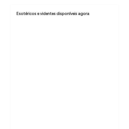
o
d
Esotéricos e videntes disponíveis agora
e
P
o
s
t