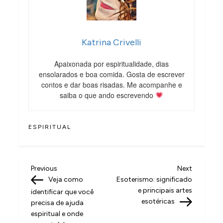
Katrina Crivelli
Apaixonada por espiritualidade, dias
ensolarados e boa comida. Gosta de escrever
contos e dar boas risadas. Me acompanhe e
saiba o que ando escrevendo
ESPIRITUAL
N
Previous
Next
Previous
Next
Post
Post
Veja como
Esoterismo: significado
a
e principais artes
identificar que você
v
esotéricas
precisa de ajuda
espiritual e onde
e