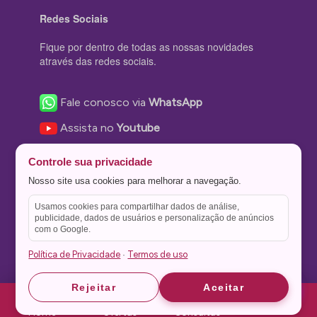
Redes Sociais
Fique por dentro de todas as nossas novidades
através das redes sociais.
Fale conosco via
WhatsApp
Assista no
Youtube
Nos acompanhe no
Facebook
Controle sua privacidade
Nos siga no
Instagram
Nosso site usa cookies para melhorar a navegação.
Nos siga no
Twitter
Usamos cookies para compartilhar dados de análise,
publicidade, dados de usuários e personalização de anúncios
Salve no
Pinterest
com o Google.
Política de Privacidade
Termos de uso
·
Astrid
Astrid
Rejeitar
Aceitar
Theme Stone Blog Powered by
WordPress
Home
Ofertas
Consultas