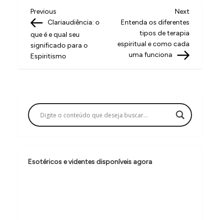
N
Previous
Next
Previous
Next
Post
Post
Clariaudiência: o
Entenda os diferentes
a
tipos de terapia
que é e qual seu
v
espiritual e como cada
significado para o
uma funciona
Espiritismo
e
g
a
ç
ã
o
d
Esotéricos e videntes disponíveis agora
e
P
o