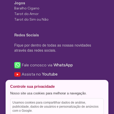
Jogos
Baralho Cigano
Tarot do Amor
Tarot do Sim ou Não
Redes Sociais
Fique por dentro de todas as nossas novidades
através das redes sociais.
Fale conosco via
WhatsApp
Assista no
Youtube
Nos acompanhe no
Facebook
Controle sua privacidade
Nos siga no
Instagram
Nosso site usa cookies para melhorar a navegação.
Nos siga no
Twitter
Usamos cookies para compartilhar dados de análise,
publicidade, dados de usuários e personalização de anúncios
Salve no
Pinterest
com o Google.