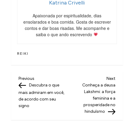
Katrina Crivelli
Apaixonada por espiritualidade, dias
ensolarados e boa comida. Gosta de escrever
contos e dar boas risadas. Me acompanhe e
saiba o que ando escrevendo
REIKI
N
Previous
Next
Previous
Next
Post
Post
Descubra o que
Conheça a deusa
a
Lakshmi: a força
mais admiram em você,
v
feminina e a
de acordo com seu
prosperidade no
signo
e
hinduísmo
g
a