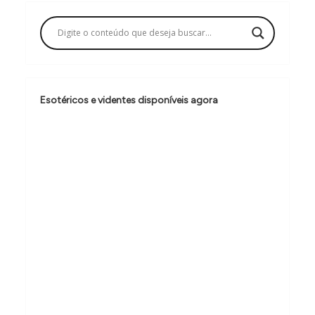
ç
ã
o
d
e
Esotéricos e videntes disponíveis agora
P
o
s
t