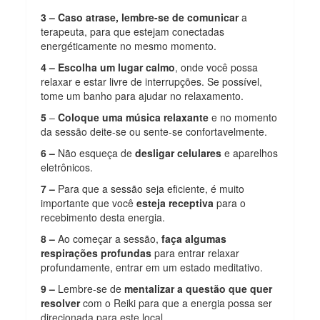
3 –
Caso atrase, lembre-se de comunicar
a
terapeuta, para que estejam conectadas
energéticamente no mesmo momento.
4 –
Escolha um lugar calmo
, onde você possa
relaxar e estar livre de interrupções. Se possível,
tome um banho para ajudar no relaxamento.
5
–
Coloque uma música relaxante
e no momento
da sessão deite-se ou sente-se confortavelmente.
6 –
Não esqueça de
desligar celulares
e aparelhos
eletrônicos.
7 –
Para que a sessão seja eficiente, é muito
importante que você
esteja receptiva
para o
recebimento desta energia.
8 –
Ao começar a sessão,
faça algumas
respirações profundas
para entrar relaxar
profundamente, entrar em um estado meditativo.
9 –
Lembre-se de
mentalizar a questão que quer
resolver
com o Reiki para que a energia possa ser
direcionada para este local.