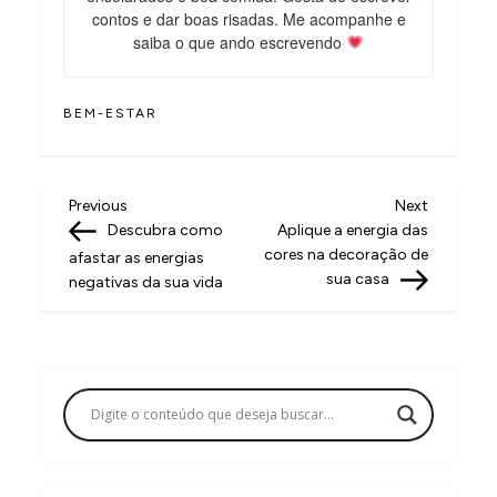
contos e dar boas risadas. Me acompanhe e
saiba o que ando escrevendo
BEM-ESTAR
N
Previous
Next
Previous
Next
Post
Post
Descubra como
Aplique a energia das
a
cores na decoração de
afastar as energias
v
sua casa
negativas da sua vida
e
g
a
ç
ã