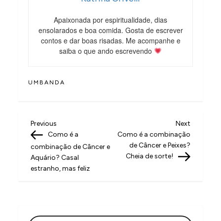
Apaixonada por espiritualidade, dias
ensolarados e boa comida. Gosta de escrever
contos e dar boas risadas. Me acompanhe e
saiba o que ando escrevendo
UMBANDA
N
Previous
Next
Previous
Next
Post
Post
Como é a
Como é a combinação
a
de Câncer e Peixes?
combinação de Câncer e
v
Cheia de sorte!
Aquário? Casal
estranho, mas feliz
e
g
a