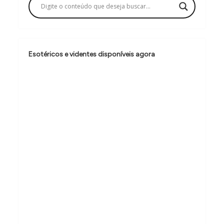
ç
ã
o
d
Esotéricos e videntes disponíveis agora
e
P
o
s
t