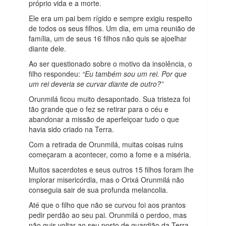
próprio vida e a morte.
Ele era um pai bem rígido e sempre exigiu respeito
de todos os seus filhos. Um dia, em uma reunião de
família, um de seus 16 filhos não quis se ajoelhar
diante dele.
Ao ser questionado sobre o motivo da insolência, o
filho respondeu:
“Eu também sou um rei. Por que
um rei deveria se curvar diante de outro?”
Orunmilá ficou muito desapontado. Sua tristeza foi
tão grande que o fez se retirar para o céu e
abandonar a missão de aperfeiçoar tudo o que
havia sido criado na Terra.
Com a retirada de Orunmilá, muitas coisas ruins
começaram a acontecer, como a fome e a miséria.
Muitos sacerdotes e seus outros 15 filhos foram lhe
implorar misericórdia, mas o Orixá Orunmilá não
conseguia sair de sua profunda melancolia.
Até que o filho que não se curvou foi aos prantos
pedir perdão ao seu pai. Orunmilá o perdoo, mas
não quis voltar ao seu posto de guardião da Terra.