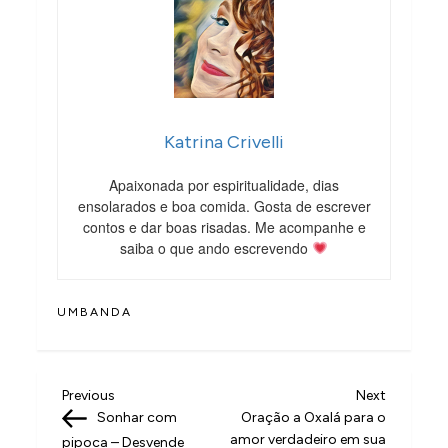
Katrina Crivelli
Apaixonada por espiritualidade, dias
ensolarados e boa comida. Gosta de escrever
contos e dar boas risadas. Me acompanhe e
saiba o que ando escrevendo
UMBANDA
N
Previous
Next
Previous
Next
Post
Post
Sonhar com
Oração a Oxalá para o
a
amor verdadeiro em sua
pipoca – Desvende