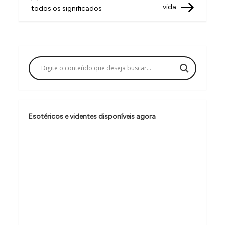
v
vida
todos os significados
e
g
a
ç
ã
o
Esotéricos e videntes disponíveis agora
d
e
P
o
s
t