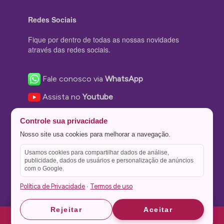
Redes Sociais
Fique por dentro de todas as nossas novidades
através das redes sociais.
Fale conosco via
WhatsApp
Assista no
Youtube
Nos acompanhe no
Facebook
Controle sua privacidade
Nos siga no
Instagram
Nosso site usa cookies para melhorar a navegação.
Nos siga no
Twitter
Usamos cookies para compartilhar dados de análise,
publicidade, dados de usuários e personalização de anúncios
Salve no
Pinterest
com o Google.
Política de Privacidade
Termos de uso
·
Astrid
Astrid
Rejeitar
Aceitar
Theme Stone Blog Powered by
WordPress