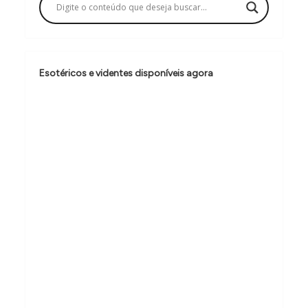
ç
ã
o
d
Esotéricos e videntes disponíveis agora
e
P
o
s
t