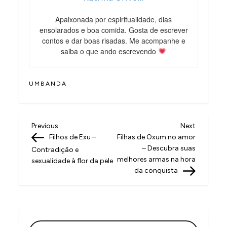
Apaixonada por espiritualidade, dias
ensolarados e boa comida. Gosta de escrever
contos e dar boas risadas. Me acompanhe e
saiba o que ando escrevendo
UMBANDA
N
Previous
Next
Previous
Next
Post
Post
Filhos de Exu –
Filhas de Oxum no amor
a
– Descubra suas
Contradição e
v
melhores armas na hora
sexualidade à flor da pele
da conquista
e
g
a