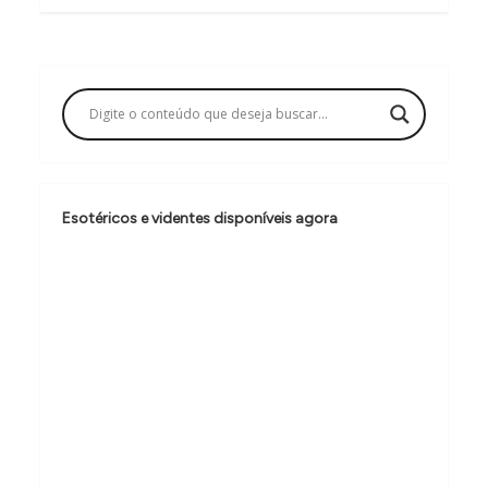
g
a
ç
ã
o
d
Esotéricos e videntes disponíveis agora
e
P
o
s
t