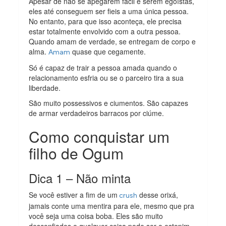
Apesar de não se apegarem fácil e serem egoístas,
eles até conseguem ser fieis a uma única pessoa.
No entanto, para que isso aconteça, ele precisa
estar totalmente envolvido com a outra pessoa.
Quando amam de verdade, se entregam de corpo e
alma.
quase que cegamente.
Amam
Só é capaz de trair a pessoa amada quando o
relacionamento esfria ou se o parceiro tira a sua
liberdade.
São muito possessivos e ciumentos. São capazes
de armar verdadeiros barracos por ciúme.
Como conquistar um
filho de Ogum
Dica 1 – Não minta
Se você estiver a fim de um
desse orixá,
crush
jamais conte uma mentira para ele, mesmo que pra
você seja uma coisa boba. Eles são muito
desconfiados e qualquer coisa pode ser o estopim