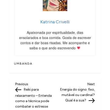
Katrina Crivelli
Apaixonada por espiritualidade, dias
ensolarados e boa comida. Gosta de escrever
contos e dar boas risadas. Me acompanhe e
saiba o que ando escrevendo
UMBANDA
N
Previous
Next
Previous
Next
Post
Post
Reiki para
Energia do signo: fixo,
a
mutável ou cardinal?
relaxamento – Entenda
v
Qual é a sua?
como a técnica pode
combater o estresse
e