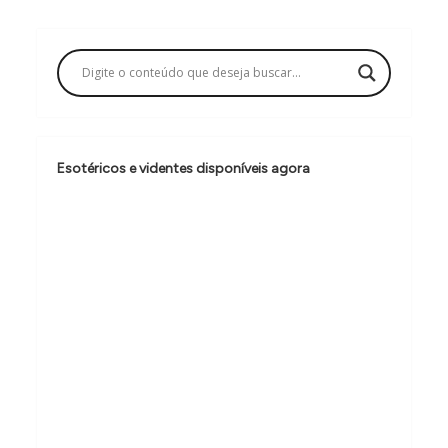
g
a
ç
ã
o
d
Esotéricos e videntes disponíveis agora
e
P
o
s
t