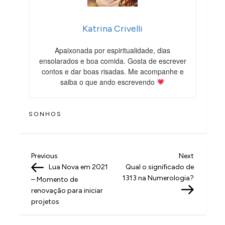
Katrina Crivelli
Apaixonada por espiritualidade, dias
ensolarados e boa comida. Gosta de escrever
contos e dar boas risadas. Me acompanhe e
saiba o que ando escrevendo
SONHOS
N
Previous
Next
Previous
Next
Post
Post
Lua Nova em 2021
Qual o significado de
a
1313 na Numerologia?
– Momento de
v
renovação para iniciar
projetos
e