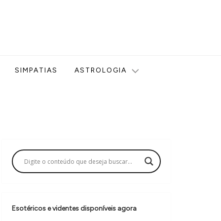
ologia, Tarot, Vidência, Bem-estar e Esoterismo aqui no blog
SIMPATIAS
ASTROLOGIA
Esotéricos e videntes disponíveis agora