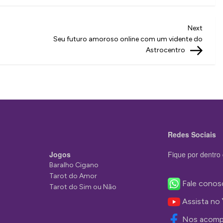
Next
Next
Post
Seu futuro amoroso online com um vidente do
Astrocentro
Redes Sociais
Jogos
Fique por dentro 
Baralho Cigano
Tarot do Amor
Fale conos
Tarot do Sim ou Não
Assista no
Nos acomp