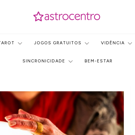
icas no nosso portal de conteúdo. Saiba agora tudo sobre Astr
do Astrocentro!
TAROT
JOGOS GRATUITOS
VIDÊNCIA
SINCRONICIDADE
BEM-ESTAR