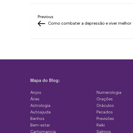
N
Previous
Previous
Post
Como combater a depressão e viver melhor
a
v
e
g
a
ç
Mapa do Blog:
ã
Anjos
Numerologia
o
Áries
Orações
d
Astrologia
Oráculos
Autoajuda
Pecados
e
Banhos
Previsões
P
Bem-estar
Reiki
Cartomancia
Salmos