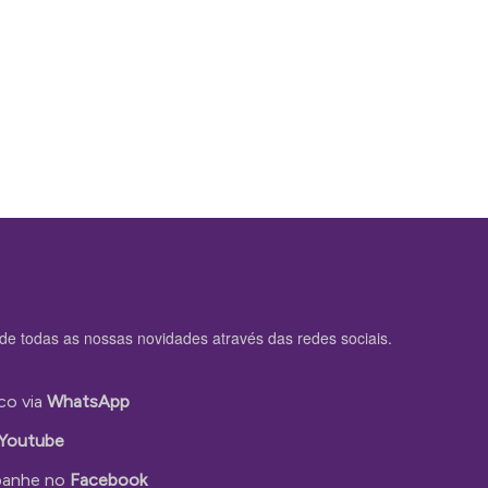
de todas as nossas novidades através das redes sociais.
co via
WhatsApp
Youtube
anhe no
Facebook