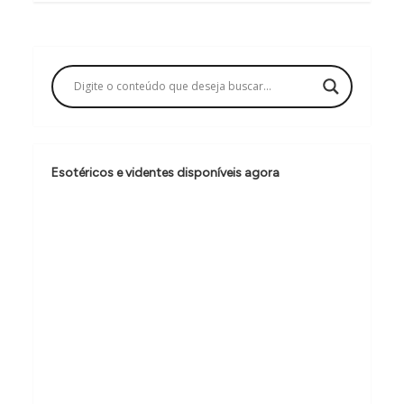
g
a
ç
ã
o
d
Esotéricos e videntes disponíveis agora
e
P
o
s
t