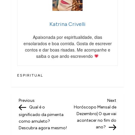
Katrina Crivelli
Apaixonada por espiritualidade, dias
ensolarados e boa comida. Gosta de escrever
contos e dar boas risadas. Me acompanhe e
saiba o que ando escrevendo
ESPIRITUAL
N
Previous
Next
Previous
Next
Post
Post
Qual é o
Horóscopo Mensal de
a
Dezembro| O que vai
significado da pimenta
v
acontecer no fim do
como amuleto?
ano?
Descubra agora mesmo!
e