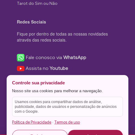
Tarot do Sim ou Não
Redes Sociais
Fique por dentro de todas as nossas novidades
através das redes sociais.
Fale conosco via
WhatsApp
Assista no
Youtube
Nos acompanhe no
Facebook
Controle sua privacidade
Nos siga no
Instagram
Nosso site usa cookies para melhorar a navegação.
Nos siga no
Twitter
Usamos cookies para compartilhar dados de análise,
publicidade, dados de usuários e personalização de anúncios
Salve no
Pinterest
com o Google.
Política de Privacidade
Termos de uso
·