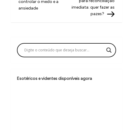
para reconciliação
controlar o medo e a
v
imediata: quer fazer as
ansiedade
pazes?
e
g
a
ç
ã
o
d
Esotéricos e videntes disponíveis agora
e
P
o
s
t