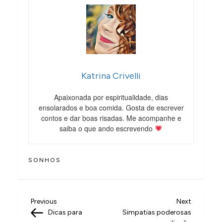
Katrina Crivelli
Apaixonada por espiritualidade, dias
ensolarados e boa comida. Gosta de escrever
contos e dar boas risadas. Me acompanhe e
saiba o que ando escrevendo
SONHOS
N
Previous
Next
Previous
Next
Post
Post
Dicas para
Simpatias poderosas
a