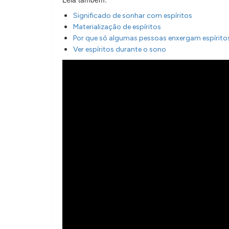
Significado de sonhar com espíritos
Materialização de espíritos
Por que só algumas pessoas enxergam espírito
Ver espíritos durante o sono