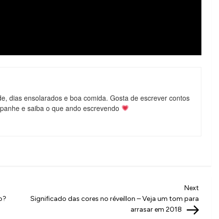
de, dias ensolarados e boa comida. Gosta de escrever contos
mpanhe e saiba o que ando escrevendo
Next
Next
Post
o?
Significado das cores no réveillon – Veja um tom para
arrasar em 2018