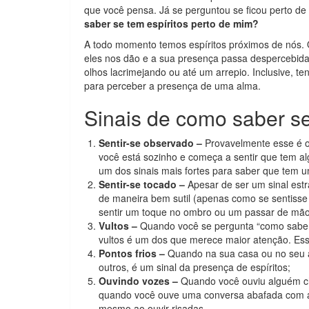
que você pensa. Já se perguntou se ficou perto d
saber se tem espíritos perto de mim?
A todo momento temos espíritos próximos de nós. 
eles nos dão e a sua presença passa despercebida
olhos lacrimejando ou até um arrepio. Inclusive, t
para perceber a presença de uma alma.
Sinais de como saber se
Sentir-se observado –
Provavelmente esse é o
você está sozinho e começa a sentir que tem a
um dos sinais mais fortes para saber que tem u
Sentir-se tocado –
Apesar de ser um sinal est
de maneira bem sutil (apenas como se sentisse
sentir um toque no ombro ou um passar de mão
Vultos –
Quando você se pergunta “como saber s
vultos é um dos que merece maior atenção. Es
Pontos frios –
Quando na sua casa ou no seu a
outros, é um sinal da presença de espíritos;
Ouvindo vozes –
Quando você ouviu alguém c
quando você ouve uma conversa abafada com a
mesmo ao ouvir risadas.