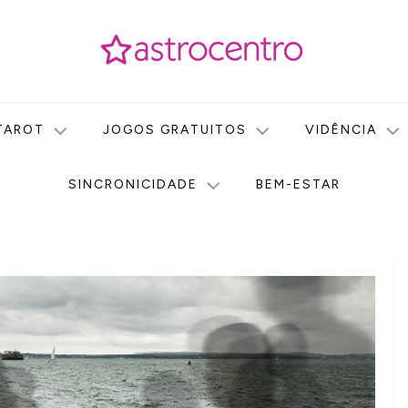
icas no nosso portal de conteúdo. Saiba agora tudo sobre Astr
do Astrocentro!
TAROT
JOGOS GRATUITOS
VIDÊNCIA
SINCRONICIDADE
BEM-ESTAR