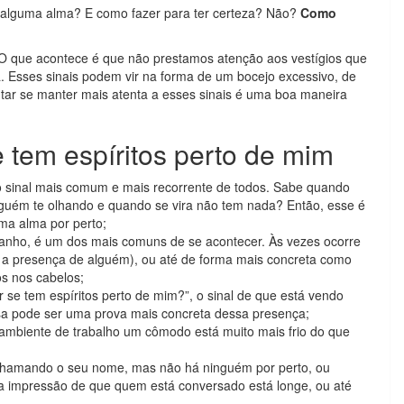
e alguma alma? E como fazer para ter certeza? Não?
Como
O que acontece é que não prestamos atenção aos vestígios que
. Esses sinais podem vir na forma de um bocejo excessivo, de
entar se manter mais atenta a esses sinais é uma boa maneira
 tem espíritos perto de mim
 sinal mais comum e mais recorrente de todos. Sabe quando
lguém te olhando e quando se vira não tem nada? Então, esse é
ma alma por perto;
ranho, é um dos mais comuns de se acontecer. Às vezes ocorre
 a presença de alguém), ou até de forma mais concreta como
s nos cabelos;
e tem espíritos perto de mim?”, o sinal de que está vendo
sa pode ser uma prova mais concreta dessa presença;
mbiente de trabalho um cômodo está muito mais frio do que
hamando o seu nome, mas não há ninguém por perto, ou
 impressão de que quem está conversado está longe, ou até