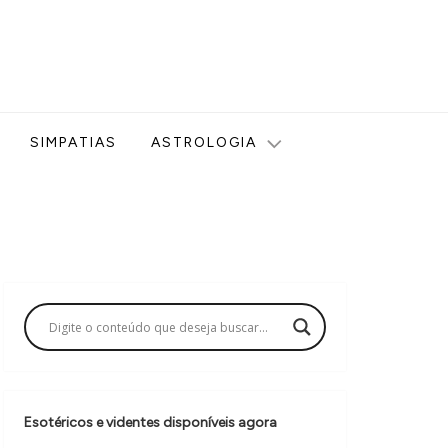
ologia, Tarot, Vidência, Bem-estar e Esoterismo aqui no blog
SIMPATIAS
ASTROLOGIA
Esotéricos e videntes disponíveis agora