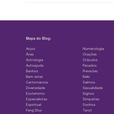
v
e
g
a
ç
Mapa do Blog:
ã
Anjos
Numerologia
o
Áries
Orações
d
Astrologia
Oráculos
Autoajuda
Pecados
e
Banhos
Previsões
P
Bem-estar
Reiki
Cartomancia
Salmos
o
Diversidade
Sexualidade
s
Esoterismo
Signos
Especialistas
Simpatias
t
Espiritual
Sonhos
Feng Shui
Tarot