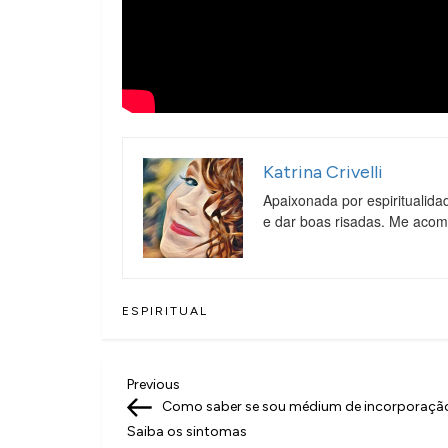
Katrina Crivelli
Apaixonada por espiritualida
e dar boas risadas. Me aco
ESPIRITUAL
N
Previous
Previous
Post
Como saber se sou médium de incorporaçã
a
Saiba os sintomas