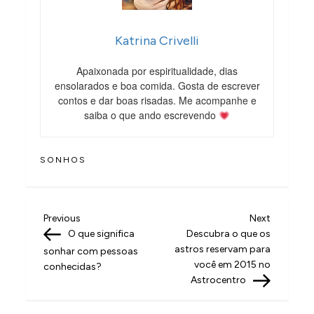
Katrina Crivelli
Apaixonada por espiritualidade, dias
ensolarados e boa comida. Gosta de escrever
contos e dar boas risadas. Me acompanhe e
saiba o que ando escrevendo
SONHOS
N
Previous
Next
Previous
Next
Post
Post
O que significa
Descubra o que os
a
astros reservam para
sonhar com pessoas
v
você em 2015 no
conhecidas?
Astrocentro
e