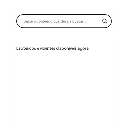
g
a
ç
ã
o
d
Esotéricos e videntes disponíveis agora
e
P
o
s
t