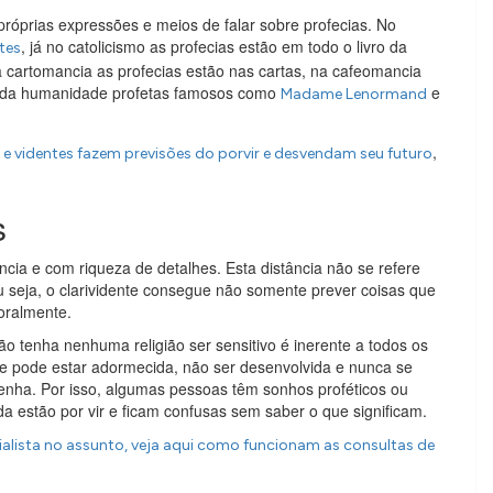
próprias expressões e meios de falar sobre profecias. No
, já no catolicismo as profecias estão em todo o livro da
tes
Na cartomancia as profecias estão nas cartas, na cafeomancia
ria da humanidade profetas famosos como
e
Madame Lenormand
,
e videntes fazem previsões do porvir e desvendam seu futuro
s
ância e com riqueza de detalhes. Esta distância não se refere
 seja, o clarividente consegue não somente prever coisas que
oralmente.
 tenha nenhuma religião ser sensitivo é inerente a todos os
 pode estar adormecida, não ser desenvolvida e nunca se
tenha. Por isso, algumas pessoas têm sonhos proféticos ou
 estão por vir e ficam confusas sem saber o que significam.
cialista no assunto, veja aqui como funcionam as consultas de