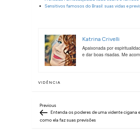
Sensitivos famosos do Brasil: suas vidas e pre
Katrina Crivelli
Apaixonada por espiritualida
e dar boas risadas. Me aco
VIDÊNCIA
N
Previous
Previous
Post
Entenda os poderes de uma vidente cigana e
a
como ela faz suas previsões
v
e