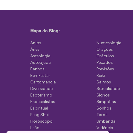
g
a
ç
Mapa do Blog:
ã
Anjos
Numerologia
o
Áries
Orações
d
Astrologia
Oráculos
Autoajuda
Pecados
e
Banhos
Previsões
P
Bem-estar
Reiki
Cartomancia
Salmos
o
Diversidade
Sexualidade
s
Esoterismo
Signos
Especialistas
Simpatias
t
Espiritual
Sonhos
Feng Shui
Tarot
Horóscopo
Umbanda
Leão
Vidência