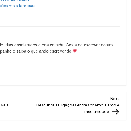
visões mais famosas
de, dias ensolarados e boa comida. Gosta de escrever contos
mpanhe e saiba o que ando escrevendo
Next
Next
Post
 veja
Descubra as ligações entre sonambulismo e
mediunidade