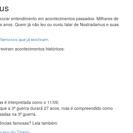
mus
rocurar entendimento em acontecimentos passados. Milhares de
os anos. Quem já não leu ou ouviu falar de Nostradamus e suas
famosos que já existiram.
eviram acontecimentos históricos:
as é interpretada como o 11/09;
m que a 3ª guerra durará 27 anos, mas é compreendido como
sadas na 3ª guerra.
idências famosas? Leia também:
caso do Titanic.