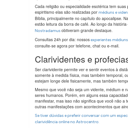
Cada religião ou especialidade esotérica tem suas 
espiritismo elas são realizadas por
médiuns e viden
Bíblia, principalmente no capítulo do apocalipse. 
estão leitura da borra de café. Ao longo da histó
obtiveram grande destaque.
Nostradamus
Consultas 24h por dia: nossos
experientes médiuns 
consulte-se agora por telefone, chat ou e-mail.
Clarividentes e profecia
Ser clarividente permite ver e sentir eventos à dist
somente à medida física, mas também temporal, ou
estejam longe dele fisicamente, mas também temp
Mesmo que você não seja um vidente, médium e não
seres humanos. Porém, em alguns essa capacidade
manifestar, mas isso não significa que você não a 
outras manifestações com acontecimentos que ainda
Se tiver dúvidas e preferir conversar com um espe
clarividência online no Astrocentro.