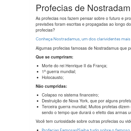
Profecias de Nostrada
As profecias nos fazem pensar sobre o futuro e p
previsões foram escritas e propagadas ao longo d
profecias?
Conheça Nostradamus, um dos clarividentes mais 
Algumas profecias famosas de Nostradamus que pr
Que se cumpriram:
Morte do rei Henrique II da França;
1ª guerra mundial;
Holocausto;
Não cumpridas:
Colapso no sistema financeiro;
Destruição de Nova York, que por alguns profet
Terceira guerra mundial; Muitos profetas dize
sendo o tempo que durará o efeito das armas u
Você tem curiosidade sobre outras profecias ou v
Profecias Famosas|Saiba tudo sobre o famoso 