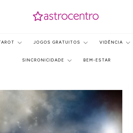
icas no nosso portal de conteúdo. Saiba agora tudo sobre Astr
do Astrocentro!
TAROT
JOGOS GRATUITOS
VIDÊNCIA
SINCRONICIDADE
BEM-ESTAR