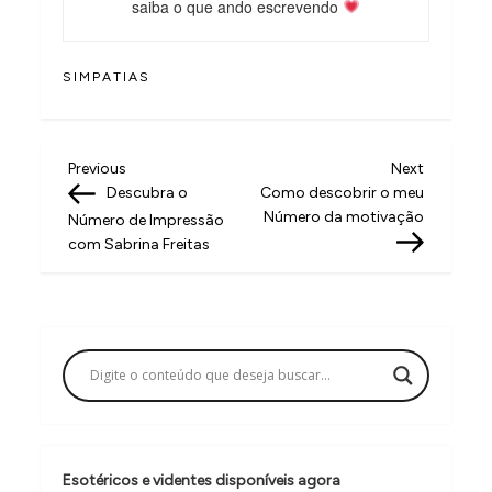
saiba o que ando escrevendo
SIMPATIAS
N
Previous
Next
Previous
Next
Post
Post
Descubra o
Como descobrir o meu
a
Número da motivação
Número de Impressão
v
com Sabrina Freitas
e
g
a
ç
ã
o
Esotéricos e videntes disponíveis agora