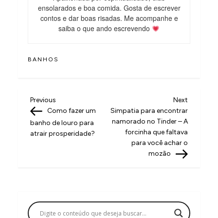
ensolarados e boa comida. Gosta de escrever
contos e dar boas risadas. Me acompanhe e
saiba o que ando escrevendo
BANHOS
N
Previous
Next
Previous
Next
Post
Post
Como fazer um
Simpatia para encontrar
a
namorado no Tinder – A
banho de louro para
v
forcinha que faltava
atrair prosperidade?
para você achar o
e
mozão
g
a
ç
ã