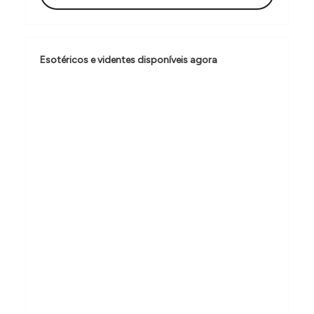
o
d
e
Esotéricos e videntes disponíveis agora
P
o
s
t