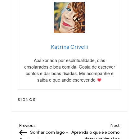
Katrina Crivelli
Apaixonada por espiritualidade, dias
ensolarados e boa comida. Gosta de escrever
contos e dar boas risadas. Me acompanhe e
saiba o que ando escrevendo
SIGNOS
N
Previous
Next
Previous
Next
Post
Post
Sonhar com lago –
Aprenda o que é e como
a