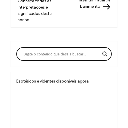
fazer um ritual de
Conheça todas as
v
banimento
interpretações e
significados deste
e
sonho
g
a
ç
ã
o
d
e
Esotéricos e videntes disponíveis agora
P
o
s
t