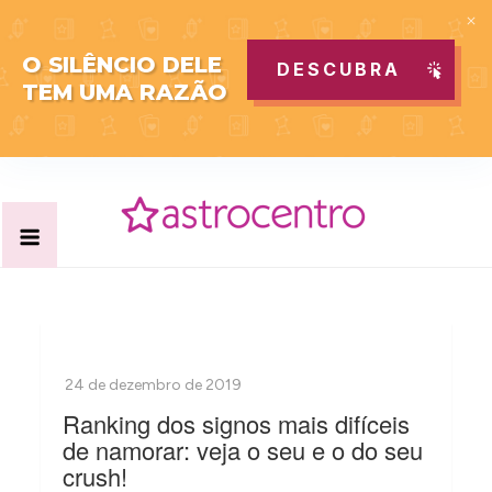
O SILÊNCIO DELE
DESCUBRA
TEM UMA RAZÃO
Skip
to
content
Acabe com todas as suas dúvidas esotéricas no nosso
Blog Astrocentro
portal de conteúdo. Saiba agora tudo sobre Astrologia,
Tarot, Vidência, Bem-estar e Esoterismo aqui no blog do
Astrocentro!
Ranking dos signos mais difíceis
de namorar: veja o seu e o do seu
crush!