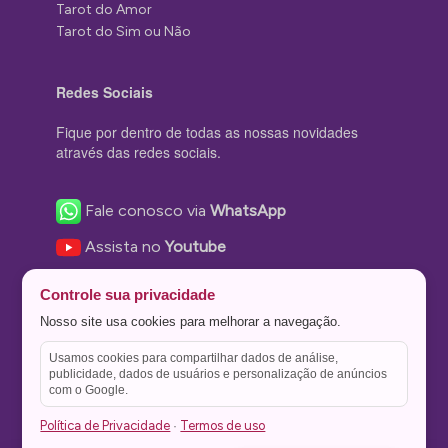
Tarot do Amor
Tarot do Sim ou Não
Redes Sociais
Fique por dentro de todas as nossas novidades
através das redes sociais.
Fale conosco via
WhatsApp
Assista no
Youtube
Nos acompanhe no
Facebook
Controle sua privacidade
Nos siga no
Instagram
Nosso site usa cookies para melhorar a navegação.
Nos siga no
Twitter
Usamos cookies para compartilhar dados de análise,
publicidade, dados de usuários e personalização de anúncios
Salve no
Pinterest
com o Google.
Política de Privacidade
Termos de uso
·