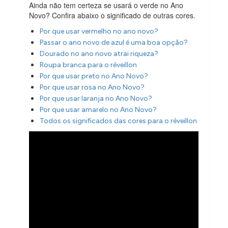
Ainda não tem certeza se usará o verde no Ano
Novo? Confira abaixo o significado de outras cores.
Por que usar vermelho no ano novo?
Passar o ano novo de azul é uma boa opção?
Dourado no ano novo atrai riqueza?
Roupa branca para o réveillon
Por que usar preto no Ano Novo?
Por que usar rosa no Ano Novo?
Por que usar laranja no Ano Novo?
Por que usar amarelo no Ano Novo?
Todos os significados das cores para o réveillon