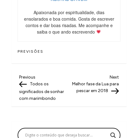
Apaixonada por espiritualidade, dias
ensolarados e boa comida. Gosta de escrever
contos e dar boas risadas. Me acompanhe e
saiba o que ando escrevendo
PREVISÕES
N
Previous
Next
Previous
Next
Post
Post
Todos os
Melhor fase da Lua para
a
pescar em 2018
significados de sonhar
v
com marimbondo
e
g
a