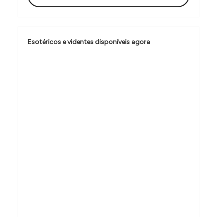
ç
ã
o
Esotéricos e videntes disponíveis agora
d
e
P
o
s
t