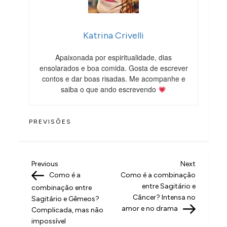
Katrina Crivelli
Apaixonada por espiritualidade, dias
ensolarados e boa comida. Gosta de escrever
contos e dar boas risadas. Me acompanhe e
saiba o que ando escrevendo
PREVISÕES
N
Previous
Next
Previous
Next
Post
Post
Como é a
Como é a combinação
a
entre Sagitário e
combinação entre
v
Câncer? Intensa no
Sagitário e Gêmeos?
amor e no drama
Complicada, mas não
e
impossível