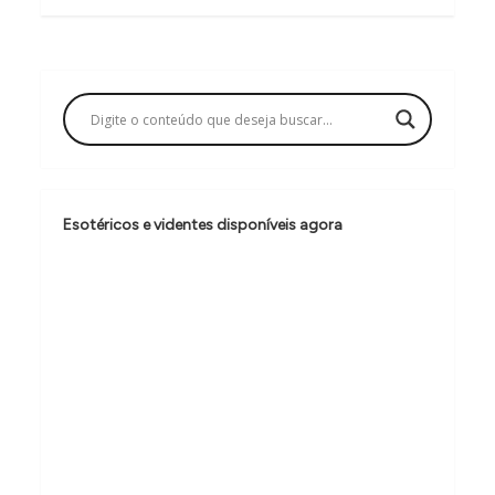
g
a
ç
ã
o
d
e
Esotéricos e videntes disponíveis agora
P
o
s
t