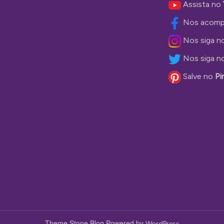
Assista no
Nos acomp
Nos siga n
Nos siga n
Salve no
Pi
Theme Stone Blog Powered by
WordPress