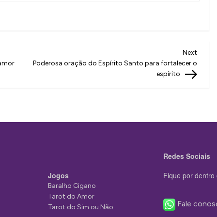
Next
Next
Post
 amor
Poderosa oração do Espírito Santo para fortalecer o
espírito
Redes Sociais
Jogos
Fique por dentro 
Baralho Cigano
Tarot do Amor
Fale conos
Tarot do Sim ou Não