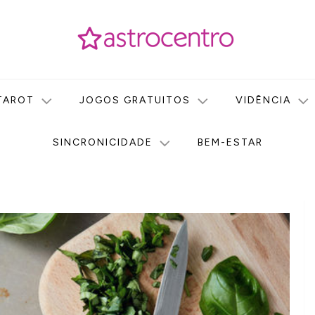
icas no nosso portal de conteúdo. Saiba agora tudo sobre Astr
do Astrocentro!
TAROT
JOGOS GRATUITOS
VIDÊNCIA
SINCRONICIDADE
BEM-ESTAR