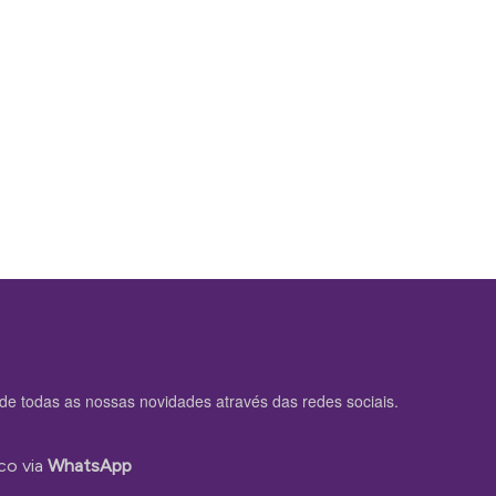
de todas as nossas novidades através das redes sociais.
co via
WhatsApp