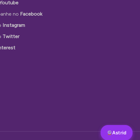
Youtube
anhe no
Facebook
o
Instagram
o
Twitter
nterest
Astrid
Astrid