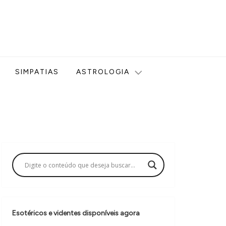
ologia, Tarot, Vidência, Bem-estar e Esoterismo aqui no blog
SIMPATIAS
ASTROLOGIA
Esotéricos e videntes disponíveis agora