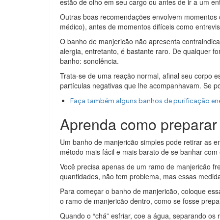
estão de olho em seu cargo ou antes de ir a um ent
Outras boas recomendações envolvem momentos com
médico), antes de momentos difíceis como entrevi
O banho de manjericão não apresenta contraindicaçõ
alergia, entretanto, é bastante raro. De qualquer
banho: sonolência.
Trata-se de uma reação normal, afinal seu corpo est
partículas negativas que lhe acompanhavam. Se poss
Faça também alguns banhos de purificação ener
Aprenda como preparar
Um banho de manjericão simples pode retirar as ene
método mais fácil e mais barato de se banhar com 
Você precisa apenas de um ramo de manjericão fres
quantidades, não tem problema, mas essas medidas
Para começar o banho de manjericão, coloque essa 
o ramo de manjericão dentro, como se fosse prepara
Quando o “chá” esfriar, coe a água, separando os