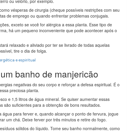
erro ou velório, por exemplo.
o vésperas de cirurgia (cheque possíveis restrições com seu
stas de emprego ou quando enfrentar problemas conjugais.
es, exceto se você for alérgica a essa planta. Esse tipo de
 forma, há um pequeno inconveniente que pode acontecer após o
ará relaxado e aliviado por ter se livrado de todas aquelas
ível, tire o dia de folga.
gética e espiritual
 um banho de manjericão
rgias negativas do seu corpo e reforçar a defesa espiritual. É o
essa preciosa planta.
co e 1,5 litros de água mineral. Se quiser aumentar essas
 são suficientes para a obtenção de bons resultados.
água para ferver e, quando alcançar o ponto de fervura, jogue
r um chá. Deixe ferver por três minutos e retire do fogo.
 resíduos sólidos do líquido. Tome seu banho normalmente, como