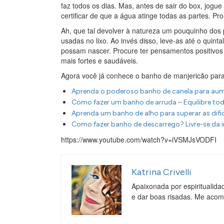
faz todos os dias. Mas, antes de sair do box, jogu
certificar de que a água atinge todas as partes. Pr
Ah, que tal devolver à natureza um pouquinho dos 
usadas no lixo. Ao invés disso, leve-as até o quint
possam nascer. Procure ter pensamentos positivos
mais fortes e saudáveis.
Agora você já conhece o banho de manjericão para
Aprenda o poderoso banho de canela para aum
Como fazer um banho de arruda – Equilibre tod
Aprenda um banho de alho para superar as difi
Como fazer banho de descarrego? Livre-se da i
https://www.youtube.com/watch?v=iVSMJsVODFI
Katrina Crivelli
Apaixonada por espiritualida
e dar boas risadas. Me aco