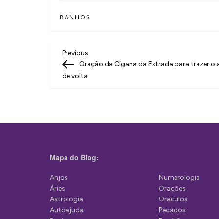
BANHOS
N
Previous
Previous
Post
Oração da Cigana da Estrada para trazer o
a
de volta
v
e
g
a
ç
Mapa do Blog:
ã
Anjos
Numerologia
o
Áries
Orações
d
Astrologia
Oráculos
Autoajuda
Pecados
e