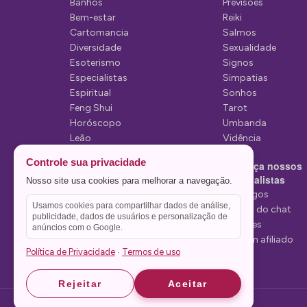
Banhos
Previsões
P
Bem-estar
Reiki
Cartomancia
Salmos
o
Diversidade
Sexualidade
s
Esoterismo
Signos
Especialistas
Simpatias
t
Espiritual
Sonhos
Feng Shui
Tarot
Horóscopo
Umbanda
Leão
Vidência
Lua
Controle sua privacidade
Conheça nossos
Mediunidade
Especialistas
Nosso site usa cookies para melhorar a navegação.
Mensagens
Tarólogos
Usamos cookies para compartilhar dados de análise,
Estelas do chat
publicidade, dados de usuários e personalização de
Videntes
anúncios com o Google.
Seja um afiliado
Política de Privacidade
Termos de uso
·
Rejeitar
Aceitar