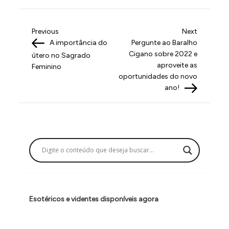
N
Previous
Next
Previous
Next
Post
Post
A importância do
Pergunte ao Baralho
a
Cigano sobre 2022 e
útero no Sagrado
v
aproveite as
Feminino
oportunidades do novo
e
ano!
g
a
ç
ã
o
d
e
Esotéricos e videntes disponíveis agora
P