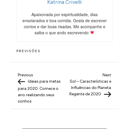
Katrina Crivelli
Apaixonada por espiritualidade, dias
ensolarados e boa comida. Gosta de escrever
contos e dar boas risadas. Me acompanhe e
saiba o que ando escrevendo
PREVISÕES
N
Previous
Next
Previous
Next
Post
Post
Ideias para metas
Sol – Características e
a
Influências do Planeta
para 2020: Comece o
v
Regente de 2020
ano realizando seus
sonhos
e
g
a