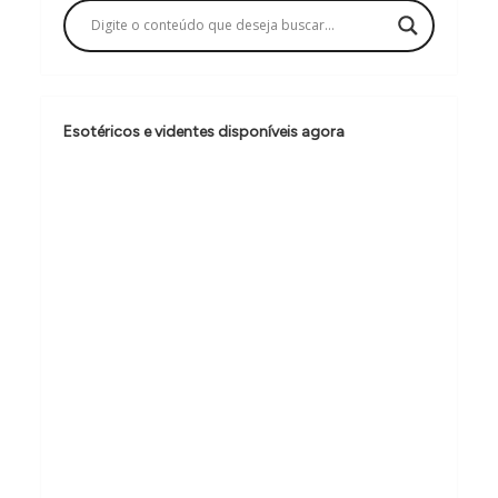
ç
ã
o
d
Esotéricos e videntes disponíveis agora
e
P
o
s
t