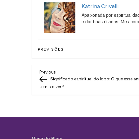
Katrina Crivelli
Apaixonada por espiritualida
e dar boas risadas. Me aco
PREVISÕES
N
Previous
Previous
Post
Significado espiritual do lobo: O que esse an
a
tem a dizer?
v
e
g
a
ç
Mapa do Blog: