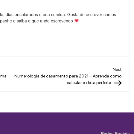
de, dias ensolarados e boa comida. Gosta de escrever contos
mpanhe e saiba o que ando escrevendo
Next
Next
Post
imal
Numerologia de casamento para 2021 – Aprenda como
calcular a data perfeita
Redes Sociais