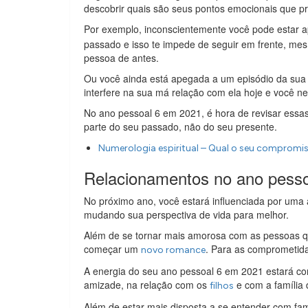
descobrir quais são seus pontos emocionais que p
Por exemplo, inconscientemente você pode estar 
passado e isso te impede de seguir em frente, m
pessoa de antes.
Ou você ainda está apegada a um episódio da sua i
interfere na sua má relação com ela hoje e você n
No ano pessoal 6 em 2021, é hora de revisar essa
parte do seu passado, não do seu presente.
Numerologia espiritual – Qual o seu compromis
Relacionamentos no ano pess
No próximo ano, você estará influenciada por uma 
mudando sua perspectiva de vida para melhor.
Além de se tornar mais amorosa com as pessoas que
começar um
. Para as comprometida
novo romance
A energia do seu ano pessoal 6 em 2021 estará co
amizade, na relação com os
e com a família 
filhos
Além de estar mais disposta a se entender com fam