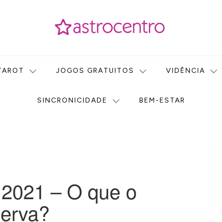
icas no nosso portal de conteúdo. Saiba agora tudo sobre Astr
do Astrocentro!
TAROT
JOGOS GRATUITOS
VIDÊNCIA
SINCRONICIDADE
BEM-ESTAR
 2021 – O que o
serva?