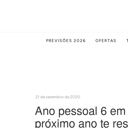
Skip
to
content
Acabe com todas as suas dúvidas esotér
Blog Astrocentro
PREVISÕES 2026
OFERTAS
Ano pessoal 6 em
próximo ano te re