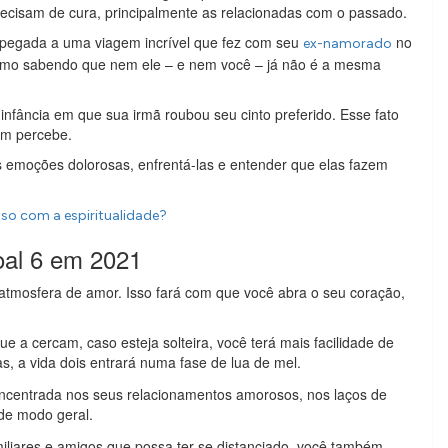
recisam de cura, principalmente as relacionadas com o passado.
apegada a uma viagem incrível que fez com seu
no
ex-namorado
esmo sabendo que nem ele – e nem você – já não é a mesma
nfância em que sua irmã roubou seu cinto preferido. Esse fato
em percebe.
s emoções dolorosas, enfrentá-las e entender que elas fazem
so com a espiritualidade?
oal 6 em 2021
atmosfera de amor. Isso fará com que você abra o seu coração,
 a cercam, caso esteja solteira, você terá mais facilidade de
s, a vida dois entrará numa fase de lua de mel.
ncentrada nos seus relacionamentos amorosos, nos laços de
de modo geral.
iliares e amigos que possa ter se distanciado, você também