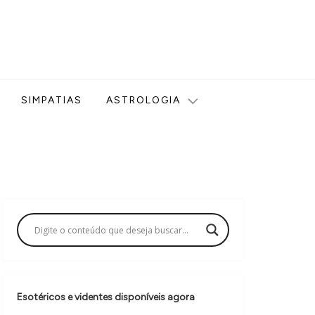
ologia, Tarot, Vidência, Bem-estar e Esoterismo aqui no blog
SIMPATIAS
ASTROLOGIA
Esotéricos e videntes disponíveis agora