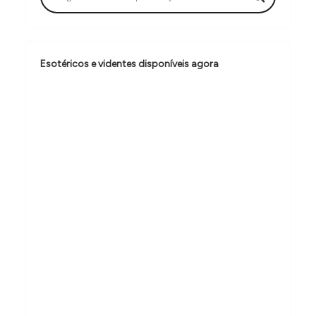
ç
ã
o
Esotéricos e videntes disponíveis agora
d
e
P
o
s
t