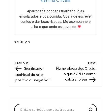
Katrina Crivelli
Apaixonada por espiritualidade, dias
ensolarados e boa comida. Gosta de escrever
contos e dar boas risadas. Me acompanhe e
saiba o que ando escrevendo
SONHOS
N
Previous
Next
Previous
Next
Post
Post
Significado
Numerologia dos Orixás:
a
o que é Odú e como
espiritual do rato:
v
calcular o seu
positivo ou negativo?
e
g
a