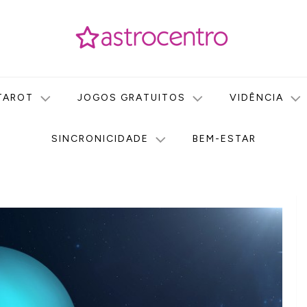
icas no nosso portal de conteúdo. Saiba agora tudo sobre Astr
do Astrocentro!
TAROT
JOGOS GRATUITOS
VIDÊNCIA
SINCRONICIDADE
BEM-ESTAR