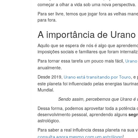
começar a olhar a vida sob uma nova perspectiva.
Para ser livre, temos que jogar fora as velhas man
para fora.
A importância de Urano
Aquilo que se espera de nós é algo que aprendemos 
imposições sociais e familiares que foram internali
Para tornar essa tarefa um pouco mais fácil,
Urano
anualmente.
Desde 2019,
, e
Urano está transitando por Touro
este planeta foi influenciado pelas energias tauri
Mundial.
Sendo assim, percebemos que Urano é um
Dessa forma, podemos aproveitar toda a potência
desenvolvimento pessoal, aprendendo alguns
seg
astrológico.
Para saber a real influência dessa planeta na sua 
!
consulta agora mesmo com um astrólogo