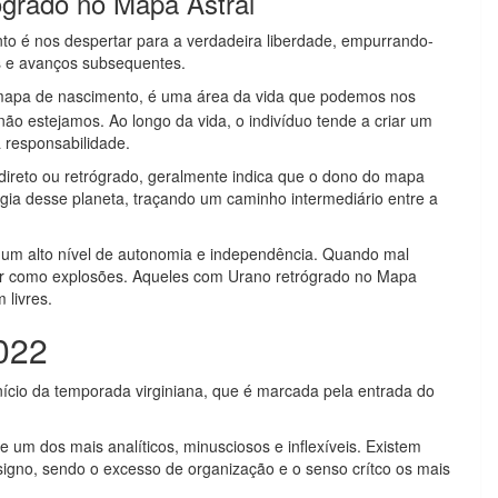
ógrado no Mapa Astral
o é nos despertar para a verdadeira liberdade, empurrando-
s e avanços subsequentes.
apa de nascimento, é uma área da vida que podemos nos
o estejamos. Ao longo da vida, o indivíduo tende a criar um
a responsabilidade.
ireto ou retrógrado, geralmente indica que o dono do mapa
gia desse planeta, traçando um caminho intermediário entre a
r um alto nível de autonomia e independência. Quando mal
gir como explosões. Aqueles com Urano retrógrado no Mapa
 livres.
022
ício da temporada virginiana, que é marcada pela entrada do
e um dos mais analíticos, minusciosos e inflexíveis. Existem
igno, sendo o excesso de organização e o senso crítco os mais