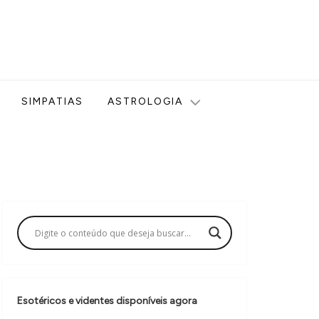
ologia, Tarot, Vidência, Bem-estar e Esoterismo aqui no blog
SIMPATIAS
ASTROLOGIA
Esotéricos e videntes disponíveis agora