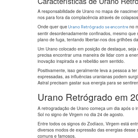
Características de Urano Retr
A responsabilidade de Urano no mapa de nasciment
nos para fora da complacência através de colapso
Onde quer que
no m
Urano Retrógrado se encontre
sentir desordenadamente confinados, mesmo que nã
plano de fuga, tentando libertar-nos dos grilhões d
Um Urano colocado em posição de destaque, seja d
precisa encontrar uma maneira de lidar com a ener
inovação inspirada e a rebelião sem sentido.
Positivamente, isso geralmente leva a pessoa a te
expressadas, as influências uranianas podem sur
Astral precisam gastar sua energia para se sentirem
Urano Retrógrado em 2
A retrogradação de Urano começa um dia após o in
Sol no signo de Virgem no dia 24 de agosto.
Entre todos os signos do Zodíaco, Virgem está entr
diversos modos de expressão das energias desse s
comuns e famosos.