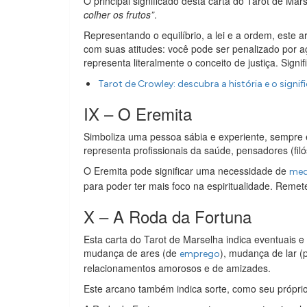
O principal significado desta carta do Tarot de Ma
colher os frutos”
.
Representando o equilíbrio, a lei e a ordem, este 
com suas atitudes: você pode ser penalizado por a
representa literalmente o conceito de justiça. Sig
Tarot de Crowley: descubra a história e o signi
IX – O Eremita
Simboliza uma pessoa sábia e experiente, sempre 
representa profissionais da saúde, pensadores (filó
O Eremita pode significar uma necessidade de
med
para poder ter mais foco na espiritualidade. Remet
X – A Roda da Fortuna
Esta carta do Tarot de Marselha indica eventuais e
mudança de ares (de
), mudança de lar (
emprego
relacionamentos amorosos e de amizades.
Este arcano também indica sorte, como seu próprio