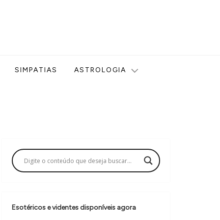
ologia, Tarot, Vidência, Bem-estar e Esoterismo aqui no blog
SIMPATIAS
ASTROLOGIA
Esotéricos e videntes disponíveis agora