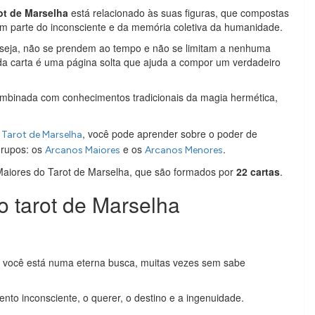
ot de Marselha
está relacionado às suas figuras, que compostas
em parte do inconsciente e da memória coletiva da humanidade.
u seja, não se prendem ao tempo e não se limitam a nenhuma
Cada carta é uma página solta que ajuda a compor um verdadeiro
combinada com conhecimentos tradicionais da magia hermética,
, você pode aprender sobre o poder de
 Tarot de Marselha
grupos: os
e os
.
Arcanos Maiores
Arcanos Menores
 Maiores do Tarot de Marselha, que são formados por
22 cartas
.
o tarot de Marselha
e você está numa eterna busca, muitas vezes sem sabe
ento inconsciente, o querer, o destino e a ingenuidade.