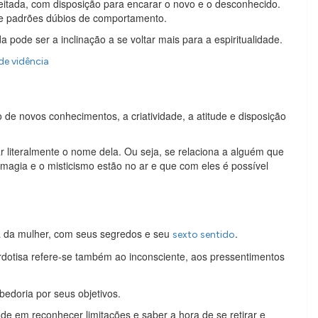
eitada, com disposição para encarar o novo e o desconhecido.
e padrões dúbios de comportamento.
a pode ser a inclinação a se voltar mais para a espiritualidade.
de vidência
 de novos conhecimentos, a criatividade, a atitude e disposição
r literalmente o nome dela. Ou seja, se relaciona a alguém que
agia e o misticismo estão no ar e que com eles é possível
ia da mulher, com seus segredos e seu
.
sexto sentido
erdotisa refere-se também ao inconsciente, aos pressentimentos
edoria por seus objetivos.
de em reconhecer limitações e saber a hora de se retirar e