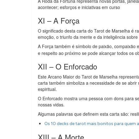
A Roda da Fortuna representa novas portas, janela
acontecer; esforços e iniciativas em curso
XI – A Força
O significado desta carta do Tarot de Marselha é r
emoção, o triunfo da mente e da inteligência sobre 
A Força também é símbolo de paixão, compaixão 
e respeito ao próximo se pode alcançar todos os ob
XII – O Enforcado
Este Arcano Maior do Tarot de Marselha representa 
carta também simboliza a necessidade de se abrir m
espiritual.
O Enforcado mostra uma pessoa com dons para ser 
nossas vidas.
Algumas palavras que definem esta carta são: resil
Os 10 decks de tarot mais bonitos para quem 
XIII – A Morte