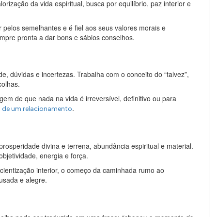
orização da vida espiritual, busca por equilíbrio, paz interior e
pelos semelhantes e é fiel aos seus valores morais e
sempre pronta a dar bons e sábios conselhos.
de, dúvidas e incertezas. Trabalha com o conceito do “talvez”,
colhas.
m de que nada na vida é irreversível, definitivo ou para
.
 de um relacionamento
rosperidade divina e terrena, abundância espiritual e material.
jetividade, energia e força.
cientização interior, o começo da caminhada rumo ao
usada e alegre.