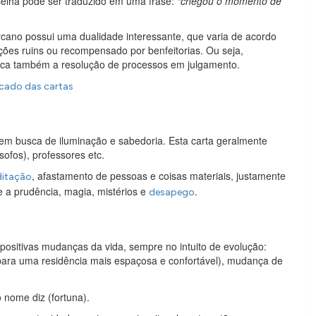
rselha pode ser traduzido em uma frase:
“chegou o momento de
arcano possui uma dualidade interessante, que varia de acordo
ções ruins ou recompensado por benfeitorias. Ou seja,
nifica também a resolução de processos em julgamento.
ficado das cartas
em busca de iluminação e sabedoria. Esta carta geralmente
sofos), professores etc.
, afastamento de pessoas e coisas materiais, justamente
itação
e a prudência, magia, mistérios e
.
desapego
 positivas mudanças da vida, sempre no intuito de evolução:
para uma residência mais espaçosa e confortável), mudança de
 nome diz (fortuna).