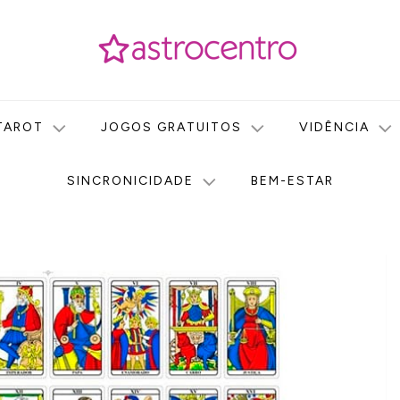
icas no nosso portal de conteúdo. Saiba agora tudo sobre Astr
do Astrocentro!
TAROT
JOGOS GRATUITOS
VIDÊNCIA
SINCRONICIDADE
BEM-ESTAR