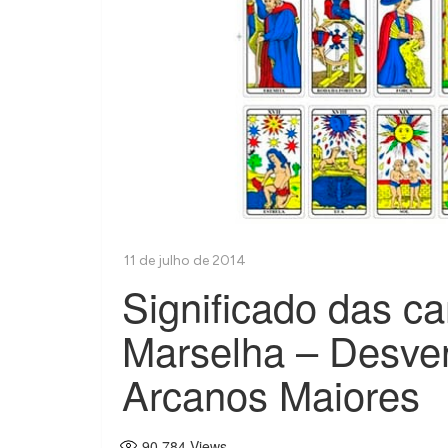
Significado das ca
Marselha – Desven
Arcanos Maiores
90.784
Views