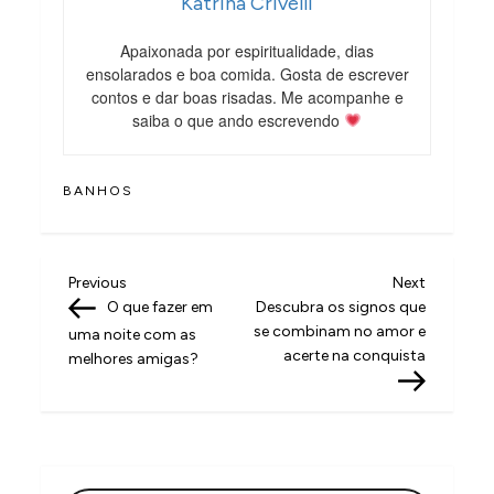
Katrina Crivelli
Apaixonada por espiritualidade, dias
ensolarados e boa comida. Gosta de escrever
contos e dar boas risadas. Me acompanhe e
saiba o que ando escrevendo
BANHOS
N
Previous
Next
Previous
Next
Post
Post
O que fazer em
Descubra os signos que
a
se combinam no amor e
uma noite com as
v
acerte na conquista
melhores amigas?
e
g
a