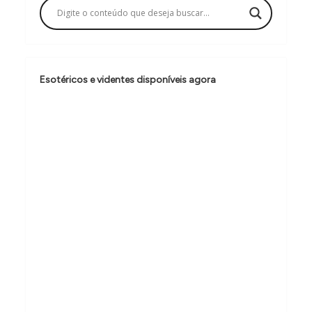
ç
ã
o
d
Esotéricos e videntes disponíveis agora
e
P
o
s
t